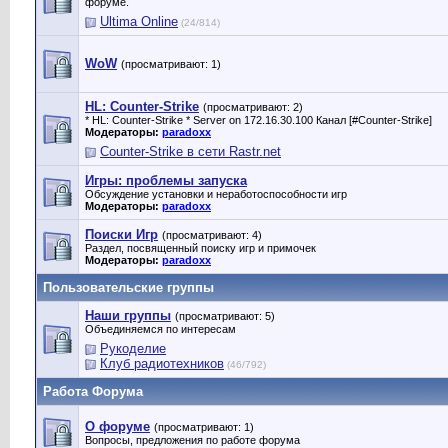
форуме.
Ultima Online
(24/814)
WoW
(просматривают: 1)
HL: Counter-Strike
(просматривают: 2)
* HL: Counter-Strike * Server on 172.16.30.100 Канал [#Counter-Strike]
Модераторы:
paradoxx
Counter-Strike в сети Rastr.net
Игры: проблемы запуска
Обсуждение установки и неработоспособности игр
Модераторы:
paradoxx
Поиски Игр
(просматривают: 4)
Раздел, посвященный поиску игр и примочек
Модераторы:
paradoxx
Пользовательские группы
Наши группы
(просматривают: 5)
Объединяемся по интересам
Рукоделие
Клуб радиотехников
(46/792)
Работа Форума
О форуме
(просматривают: 1)
Вопросы, предложения по работе форума