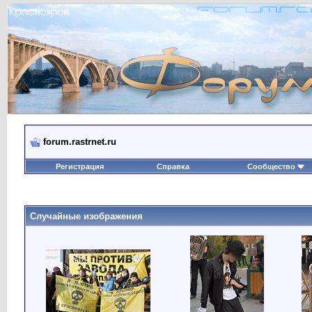
forum.rastrnet.ru
Регистрация
Справка
Сообщество
Случайные изображения