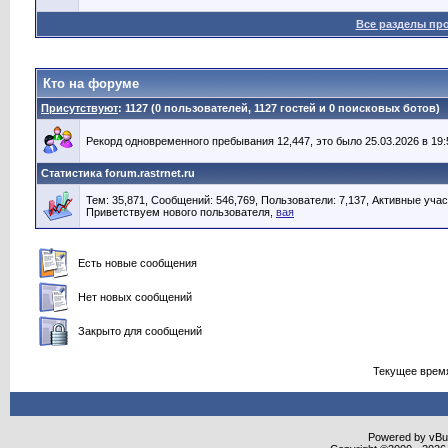
Все разделы пр
Кто на форуме
Присутствуют
: 1127 (0 пользователей, 1127 гостей и 0 поисковых ботов)
Рекорд одновременного пребывания 12,447, это было 25.03.2026 в 19:
Статистика forum.rastrnet.ru
Тем: 35,871, Сообщений: 546,769, Пользователи: 7,137,
Активные учас
Приветствуем нового пользователя,
вая
Есть новые сообщения
Нет новых сообщений
Закрыто для сообщений
Текущее врем
Powered by vBull