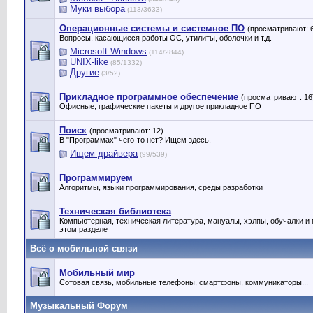
Муки выбора
(113/3633)
Операционные системы и системное ПО
(просматривают: 
Вопросы, касающиеся работы ОС, утилиты, оболочки и т.д.
Microsoft Windows
(114/2844)
UNIX-like
(85/1332)
Другие
(3/52)
Прикладное программное обеспечение
(просматривают: 16
Офисные, графические пакеты и другое прикладное ПО
Поиск
(просматривают: 12)
В "Программах" чего-то нет? Ищем здесь.
Ищем драйвера
(99/539)
Программируем
Алгоритмы, языки программирования, среды разработки
Техническая библиотека
Компьютерная, техническая литература, мануалы, хэлпы, обучалки и
этом разделе
Всё о мобильной связи
Мобильный мир
Сотовая связь, мобильные телефоны, смартфоны, коммуникаторы...
Музыкальный Форум