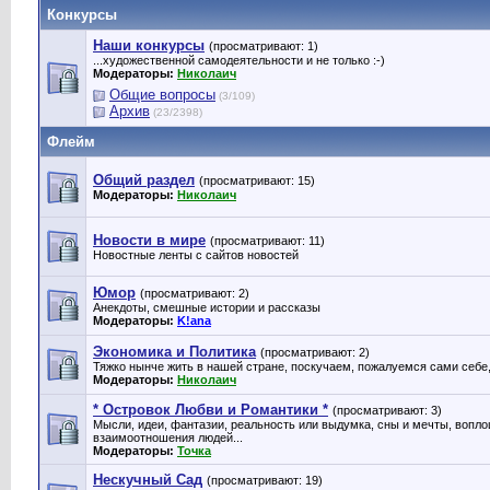
Конкурсы
Наши конкурсы
(просматривают: 1)
...художественной самодеятельности и не только :-)
Модераторы:
Николаич
Общие вопросы
(3/109)
Архив
(23/2398)
Флейм
Общий раздел
(просматривают: 15)
Модераторы:
Николаич
Новости в мире
(просматривают: 11)
Новостные ленты с сайтов новостей
Юмор
(просматривают: 2)
Анекдоты, смешные истории и рассказы
Модераторы:
K!ana
Экономика и Политика
(просматривают: 2)
Тяжко нынче жить в нашей стране, поскучаем, пожалуемся сами себе, 
Модераторы:
Николаич
* Островок Любви и Романтики *
(просматривают: 3)
Мысли, идеи, фантазии, реальность или выдумка, сны и мечты, вопло
взаимоотношения людей...
Модераторы:
Точка
Нескучный Сад
(просматривают: 19)