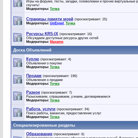
Игры на форуме, тесты, загадки, головоломки и прочие виртуальные 
скучать!
Модераторы:
Точка
Страницы памяти моей
(просматривают: 25)
Модераторы:
UnEngel
,
Точка
Ресурсы KRS-IX
(просматривают: 16)
Обсуждаем доступные ресурсы других сетей
Модераторы:
Maxamp
Доска Объявлений
Куплю
(просматривают: 4)
Объявления о покупке
Модераторы:
Точка
Продам
(просматривают: 196)
Объявления о продаже
Модераторы:
Точка
Разное
(просматривают: 7)
Разыскиваем, спрашиваем, узнаем, договариваемся
Модераторы:
Точка
Работа, услуги
(просматривают: 34)
Поиск работы, вакансии, предоставление услуг
Модераторы:
Точка
Специализированные разделы
Образование
(просматривают: 6)