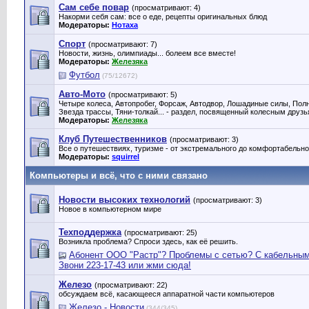
Сам себе повар
(просматривают: 4)
Накорми себя сам: все о еде, рецепты оригинальных блюд
Модераторы:
Нотаха
Спорт
(просматривают: 7)
Новости, жизнь, олимпиады... болеем все вместе!
Модераторы:
Железяка
Футбол
(75/12672)
Авто-Мото
(просматривают: 5)
Четыре колеса, Автопробег, Форсаж, Автодвор, Лошадиные силы, Полн
Звезда трассы, Тяни-толкай... - раздел, посвященный колесным друз
Модераторы:
Железяка
Клуб Путешественников
(просматривают: 3)
Все о путешествиях, туризме - от экстремального до комфортабельно
Модераторы:
squirrel
Компьютеры и всё, что с ними связано
Новости высоких технологий
(просматривают: 3)
Новое в компьютерном мире
Техподдержка
(просматривают: 25)
Возникла проблема? Спроси здесь, как её решить.
Абонент ООО "Растр"? Проблемы с сетью? С кабельны
Звони 223-17-43 или жми сюда!
Железо
(просматривают: 22)
обсуждаем всё, касающееся аппаратной части компьютеров
Железо - Новости
(344/345)