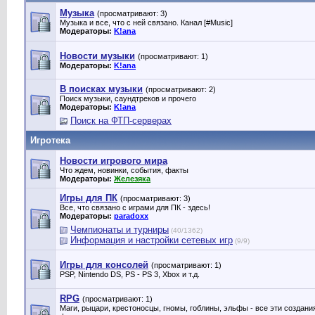
Музыка
(просматривают: 3)
Музыка и все, что с ней связано. Канал [#Music]
Модераторы:
K!ana
Новости музыки
(просматривают: 1)
Модераторы:
K!ana
В поисках музыки
(просматривают: 2)
Поиск музыки, саундтреков и прочего
Модераторы:
K!ana
Поиск на ФТП-серверах
Игротека
Новости игрового мира
Что ждем, новинки, события, факты
Модераторы:
Железяка
Игры для ПК
(просматривают: 3)
Все, что связано с играми для ПК - здесь!
Модераторы:
paradoxx
Чемпионаты и турниры
(40/1362)
Информация и настройки сетевых игр
(9/9)
Игры для консолей
(просматривают: 1)
PSP, Nintendo DS, PS - PS 3, Xbox и т.д.
RPG
(просматривают: 1)
Маги, рыцари, крестоносцы, гномы, гоблины, эльфы - все эти создан