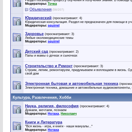
Раздел посвящен процессу обучения и получения знаний. В помощь г
Модераторы:
Точка
Объявления
(58/207)
Юридический
(просматривают: 4)
Юридическая консультация. Раздел не предназначен для помощи в уч
Модераторы:
squirrel
Здоровье
(просматривают: 3)
Любые околомедицинские темы
Модераторы:
squirrel
Детский сад
(просматривают: 2)
Папы и мамы о дочках и сыночках
Строительство и Ремонт
(просматривают: 3)
Строим, лепим, ремонтируем, придумываем и воплощаем в жизнь. О
свой дом
Электронная бытовая и автомобильная техника
(просма
Электронная техника, домашние и автомобильные аудиокомпоненты, н
Культура, Развлечения, Хобби
Наука, религия, философия
(просматривают: 4)
Думаем, мечтаем, познаем
Модераторы:
Нотаха
,
Николаич
Книги и Литература
"Вся жизнь - игра, и книги - наши мануалы..."
Модераторы:
Нотаха