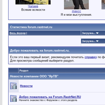
Чапаев
Всякие всякости
maxcc
Я и мои выступления.
Статистика forum.rastrnet.ru
Весь форум
|
Загрузка...
Загрузка...
Добро пожаловать на forum.rastrnet.ru.
Если это ваш первый визит, рекомендуем почитать
справку
по ф
Для просмотра сообщений выберите раздел.
Раздел
Новости компании ООО "ЯрТВ"
Новости
Добро пожаловать на Forum.RastrNet.RU
Начните знакомство с Форумом с этого раздела