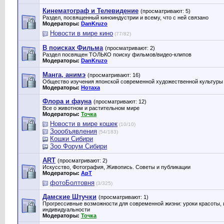
Кинематограф и Телевидение
(просматривают: 5)
Раздел, посвященный киноиндустрии и всему, что с ней связано
Модераторы:
DanKruzo
Новости в мире кино
(77/82)
В поисках Фильма
(просматривают: 2)
Раздел посвящен ТОЛЬКО поиску фильмов/видео-клипов
Модераторы:
DanKruzo
Манга, анимэ
(просматривают: 16)
Общество изучения японской современной художественной культуры
Модераторы:
Нотаха
Флора и фауна
(просматривают: 12)
Все о животном и растительном мире
Модераторы:
Точка
Новости в мире кошек
(10/10)
Зоообъявления
(54/183)
Кошки Сибири
Зоо Форум Сибири
ART
(просматривают: 2)
Искусство, Фотография, Живопись. Советы и публикации
Модераторы:
ApT
фотоБолтовня
(3/325)
Дамские Штучки
(просматривают: 1)
Прогрессивные возможности для современной жизни: уроки красоты, 
индивидуальности
Модераторы:
Точка