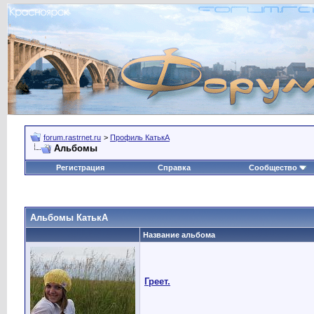
forum.rastrnet.ru
>
Профиль КатькА
Альбомы
Регистрация
Справка
Сообщество
Альбомы КатькА
Название альбома
Греет.