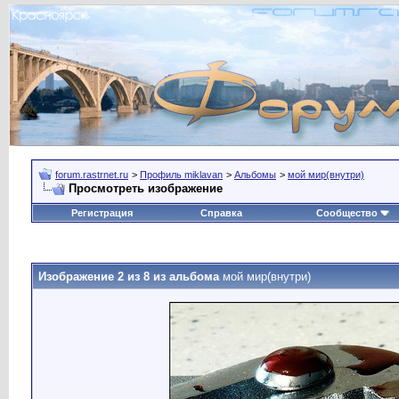
forum.rastrnet.ru
>
Профиль miklavan
>
Альбомы
>
мой мир(внутри)
Просмотреть изображение
Регистрация
Справка
Сообщество
Изображение 2 из 8 из альбома
мой мир(внутри)