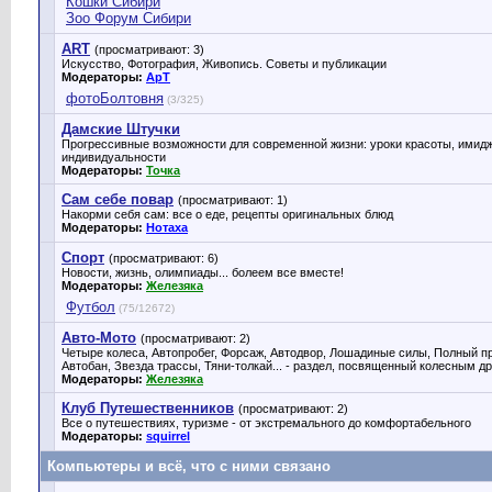
Кошки Сибири
Зоо Форум Сибири
ART
(просматривают: 3)
Искусство, Фотография, Живопись. Советы и публикации
Модераторы:
ApT
фотоБолтовня
(3/325)
Дамские Штучки
Прогрессивные возможности для современной жизни: уроки красоты, имидж
индивидуальности
Модераторы:
Точка
Сам себе повар
(просматривают: 1)
Накорми себя сам: все о еде, рецепты оригинальных блюд
Модераторы:
Нотаха
Спорт
(просматривают: 6)
Новости, жизнь, олимпиады... болеем все вместе!
Модераторы:
Железяка
Футбол
(75/12672)
Авто-Мото
(просматривают: 2)
Четыре колеса, Автопробег, Форсаж, Автодвор, Лошадиные силы, Полный пр
Автобан, Звезда трассы, Тяни-толкай... - раздел, посвященный колесным д
Модераторы:
Железяка
Клуб Путешественников
(просматривают: 2)
Все о путешествиях, туризме - от экстремального до комфортабельного
Модераторы:
squirrel
Компьютеры и всё, что с ними связано