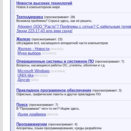
Новости высоких технологий
Новое в компьютерном мире
Техподдержка
(просматривают: 28)
Возникла проблема? Спроси здесь, как её решить.
Абонент ООО "Растр"? Проблемы с сетью? С кабельным теле
Звони 223-17-43 или жми сюда!
Железо
(просматривают: 23)
обсуждаем всё, касающееся аппаратной части компьютеров
Железо - Новости
(344/345)
Муки выбора
(113/3633)
Операционные системы и системное ПО
(просматривают: 7)
Вопросы, касающиеся работы ОС, утилиты, оболочки и т.д.
Microsoft Windows
(114/2844)
UNIX-like
(85/1332)
Другие
(3/52)
Прикладное программное обеспечение
(просматривают: 3)
Офисные, графические пакеты и другое прикладное ПО
Поиск
(просматривают: 7)
В "Программах" чего-то нет? Ищем здесь.
Ищем драйвера
(99/539)
Программируем
(просматривают: 4)
Алгоритмы, языки программирования, среды разработки