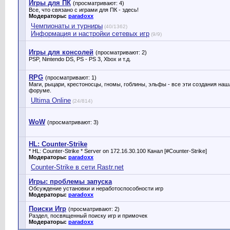
Игры для ПК
(просматривают: 4)
Все, что связано с играми для ПК - здесь!
Модераторы:
paradoxx
Чемпионаты и турниры
(40/1362)
Информация и настройки сетевых игр
(9/9)
Игры для консолей
(просматривают: 2)
PSP, Nintendo DS, PS - PS 3, Xbox и т.д.
RPG
(просматривают: 1)
Маги, рыцари, крестоносцы, гномы, гоблины, эльфы - все эти создания на
форуме.
Ultima Online
(24/814)
WoW
(просматривают: 3)
HL: Counter-Strike
* HL: Counter-Strike * Server on 172.16.30.100 Канал [#Counter-Strike]
Модераторы:
paradoxx
Counter-Strike в сети Rastr.net
Игры: проблемы запуска
Обсуждение установки и неработоспособности игр
Модераторы:
paradoxx
Поиски Игр
(просматривают: 2)
Раздел, посвященный поиску игр и примочек
Модераторы:
paradoxx