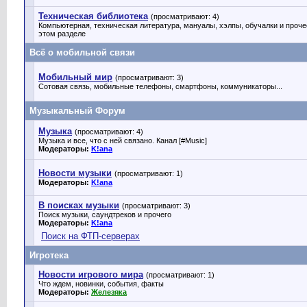
Техническая библиотека
(просматривают: 4)
Компьютерная, техническая литература, мануалы, хэлпы, обучалки и проч
этом разделе
Всё о мобильной связи
Мобильный мир
(просматривают: 3)
Сотовая связь, мобильные телефоны, смартфоны, коммуникаторы...
Музыкальный Форум
Музыка
(просматривают: 4)
Музыка и все, что с ней связано. Канал [#Music]
Модераторы:
K!ana
Новости музыки
(просматривают: 1)
Модераторы:
K!ana
В поисках музыки
(просматривают: 3)
Поиск музыки, саундтреков и прочего
Модераторы:
K!ana
Поиск на ФТП-серверах
Игротека
Новости игрового мира
(просматривают: 1)
Что ждем, новинки, события, факты
Модераторы:
Железяка