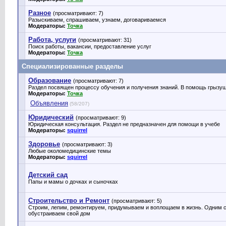
Разное
(просматривают: 7)
Разыскиваем, спрашиваем, узнаем, договариваемся
Модераторы:
Точка
Работа, услуги
(просматривают: 31)
Поиск работы, вакансии, предоставление услуг
Модераторы:
Точка
Специализированные разделы
Образование
(просматривают: 7)
Раздел посвящен процессу обучения и получения знаний. В помощь грызущ
Модераторы:
Точка
Объявления
(58/207)
Юридический
(просматривают: 9)
Юридическая консультация. Раздел не предназначен для помощи в учебе
Модераторы:
squirrel
Здоровье
(просматривают: 3)
Любые околомедицинские темы
Модераторы:
squirrel
Детский сад
Папы и мамы о дочках и сыночках
Строительство и Ремонт
(просматривают: 5)
Строим, лепим, ремонтируем, придумываем и воплощаем в жизнь. Одним с
обустраиваем свой дом