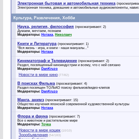
Электронная бытовая и автомобильная техника
(просматрива
Электронная техника, домашние и автомобильные аудиокомпоненты, навигац
Культура, Развлечения, Хобби
Наука, религия, философия
(просматривают: 2)
Думаем, мечтаем, познаем
Модераторы:
Нотаха
,
Николаич
Книги и Литература
(просматривают: 1)
"Вся жизнь - игра, и книги - наши мануалы..."
Модераторы:
Нотаха
Кинематограф и Телевидение
(просматривают: 2)
Раздел, посвященный киноиндустрии и всему, что с ней связано
Модераторы:
DanKruzo
Новости в мире кино
(77/82)
В поисках Фильма
(просматривают: 4)
Раздел посвящен ТОЛЬКО поиску фильмов/видео-клипов
Модераторы:
DanKruzo
Манга, анимэ
(просматривают: 15)
Общество изучения японской современной художественной культуры
Модераторы:
Нотаха
Флора и фауна
(просматривают: 7)
Все о животном и растительном мире
Модераторы:
Точка
Новости в мире кошек
(10/10)
Зоообъявления
(54/183)