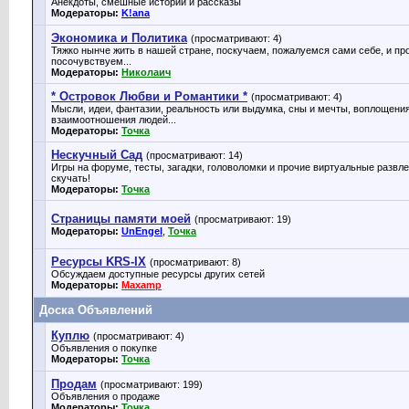
Анекдоты, смешные истории и рассказы
Модераторы:
K!ana
Экономика и Политика
(просматривают: 4)
Тяжко нынче жить в нашей стране, поскучаем, пожалуемся сами себе, и про
посочувствуем...
Модераторы:
Николаич
* Островок Любви и Романтики *
(просматривают: 4)
Мысли, идеи, фантазии, реальность или выдумка, сны и мечты, воплощения
взаимоотношения людей...
Модераторы:
Точка
Нескучный Сад
(просматривают: 14)
Игры на форуме, тесты, загадки, головоломки и прочие виртуальные развл
скучать!
Модераторы:
Точка
Страницы памяти моей
(просматривают: 19)
Модераторы:
UnEngel
,
Точка
Ресурсы KRS-IX
(просматривают: 8)
Обсуждаем доступные ресурсы других сетей
Модераторы:
Maxamp
Доска Объявлений
Куплю
(просматривают: 4)
Объявления о покупке
Модераторы:
Точка
Продам
(просматривают: 199)
Объявления о продаже
Модераторы:
Точка