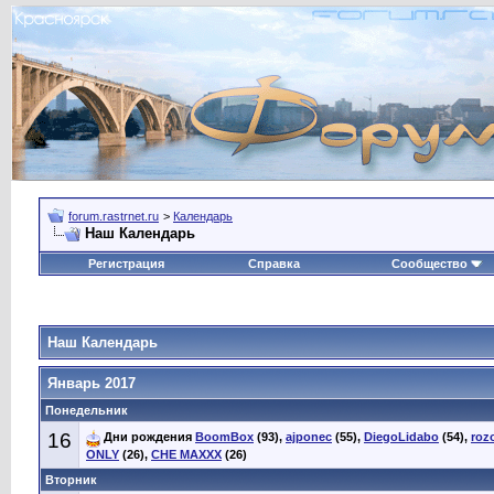
forum.rastrnet.ru
>
Календарь
Наш Календарь
Регистрация
Справка
Сообщество
Наш Календарь
Январь 2017
Понедельник
16
Дни рождения
BoomBox
(93),
ajponec
(55),
DiegoLidabo
(54),
roz
ONLY
(26),
CHE MAXXX
(26)
Вторник