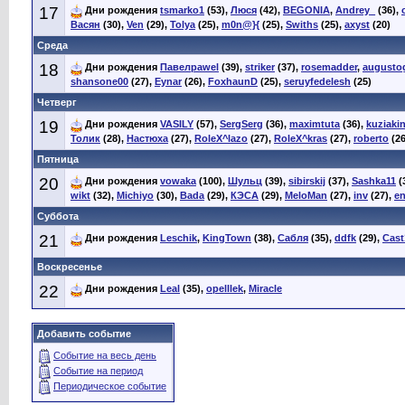
17
Дни рождения
tsmarko1
(53),
Люся
(42),
BEGONIA
,
Andrey_
(36),
Васян
(30),
Ven
(29),
Tolya
(25),
m0n@}{
(25),
Swiths
(25),
axyst
(20)
Среда
18
Дни рождения
Павелpawel
(39),
striker
(37),
rosemadder
,
augustog
shansone00
(27),
Eynar
(26),
FoxhaunD
(25),
seruyfedelesh
(25)
Четверг
19
Дни рождения
VASILY
(57),
SergSerg
(36),
maximtuta
(36),
kuziaki
Толик
(28),
Настюха
(27),
RoleX^lazo
(27),
RoleX^kras
(27),
roberto
(26
Пятница
20
Дни рождения
vowaka
(100),
Шульц
(39),
sibirskij
(37),
Sashka11
(
wikt
(32),
Michiyo
(30),
Bada
(29),
КЭСА
(29),
MeloMan
(27),
inv
(27),
en
Суббота
21
Дни рождения
Leschik
,
KingTown
(38),
Сабля
(35),
ddfk
(29),
Cast
Воскресенье
22
Дни рождения
Leal
(35),
opelllek
,
Miracle
Добавить событие
Событие на весь день
Событие на период
Периодическое событие