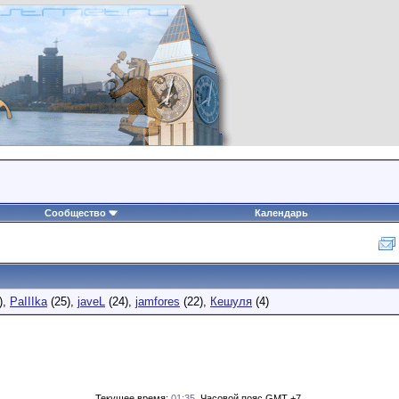
Сообщество
Календарь
),
PaIIIka
(25),
javeL
(24),
jamfores
(22),
Кешуля
(4)
Текущее время:
01:35
. Часовой пояс GMT +7.