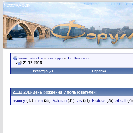
forum.rastrnet.ru
>
Календарь
>
Наш Календарь
21.12.2016
Регистрация
Справка
21.12.2016 день рождения у пользователей:
nsunny
(37),
rusn
(35),
Valerian
(31),
vrs
(31),
Proteus
(26),
Sheall
(25