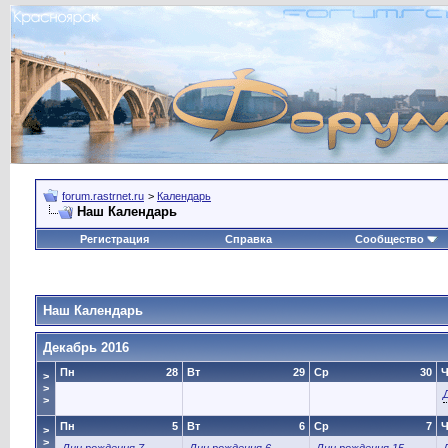
forum.rastrnet.ru
>
Календарь
Наш Календарь
Регистрация
Справка
Сообщество
Наш Календарь
Декабрь 2016
Пн
28
Вт
29
Ср
30
Ч
>
>
>
Пн
5
Вт
6
Ср
7
Ч
>
>