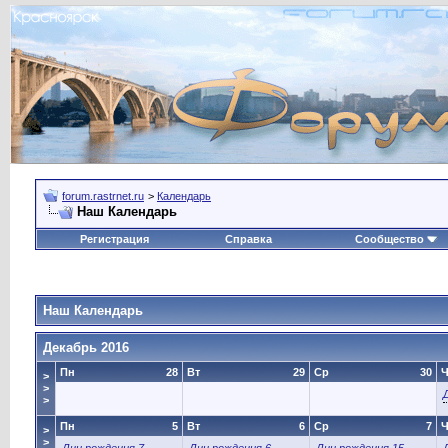
forum.rastrnet.ru
>
Календарь
Наш Календарь
Регистрация
Справка
Сообщество
Наш Календарь
Декабрь 2016
Пн
28
Вт
29
Ср
30
Ч
>
>
>
Пн
5
Вт
6
Ср
7
Ч
>
>