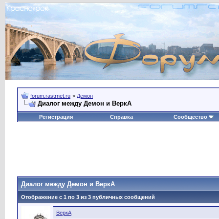
forum.rastrnet.ru
>
Демон
Диалог между Демон и ВеркА
Регистрация
Справка
Сообщество
Диалог между Демон и ВеркА
Отображение с 1 по
3
из
3
публичных сообщений
ВеркА