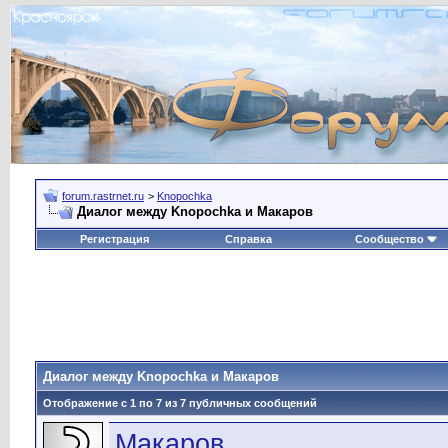
forum.rastrnet.ru
>
Knopochka
Диалог между Knopochka и Макаров
Регистрация
Справка
Сообщество
Диалог между Knopochka и Макаров
Отображение с 1 по
7
из
7
публичных сообщений
Макаров