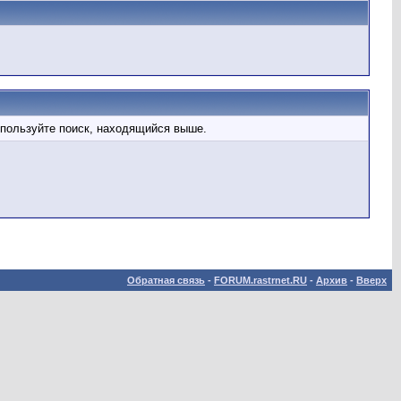
спользуйте поиск, находящийся выше.
Обратная связь
-
FORUM.rastrnet.RU
-
Архив
-
Вверх