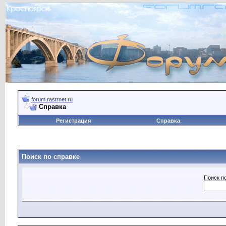
forum.rastrnet.ru
Справка
Регистрация
Справка
Поиск по справке
Поиск п