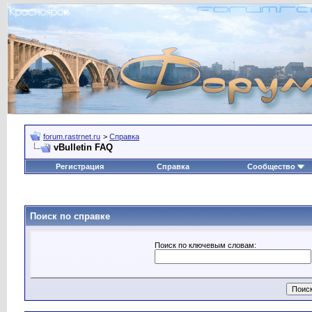
forum.rastrnet.ru
>
Справка
vBulletin FAQ
Регистрация
Справка
Сообщество
Поиск по справке
Поиск по ключевым словам: