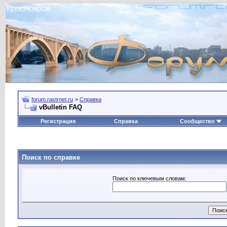
forum.rastrnet.ru
>
Справка
vBulletin FAQ
Регистрация
Справка
Сообщество
Поиск по справке
Поиск по ключевым словам: