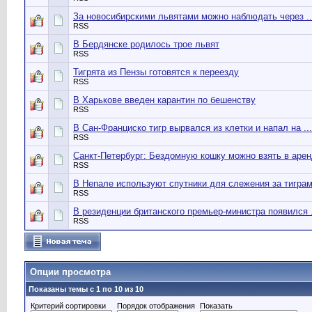
За новосибирскими львятами можно наблюдать через ..
RSS
В Бердянске родилось трое львят
RSS
Тигрята из Пензы готовятся к переезду
RSS
В Харькове введен карантин по бешенству
RSS
В Сан-Франциско тигр вырвался из клетки и напал на ...
RSS
Санкт-Петербург: Бездомную кошку можно взять в аре
RSS
В Непале используют спутники для слежения за тигра
RSS
В резиденции британского премьер-министра появился .
RSS
Опции просмотра
Показаны темы с 1 по 10 из 10
Критерий сортировки
Порядок отображения
Показать