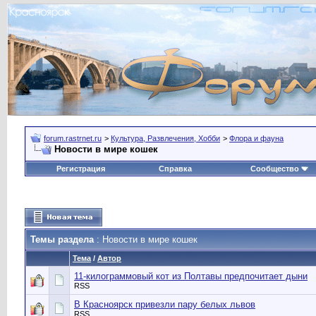
forum.rastrnet.ru
>
Культура, Развлечения, Хобби
>
Флора и фауна
Новости в мире кошек
Регистрация
Справка
Сообщество
Темы раздела
: Новости в мире кошек
Тема
/
Автор
11-килограммовый кот из Полтавы предпочитает дыни
RSS
В Красноярск привезли пару белых львов
RSS