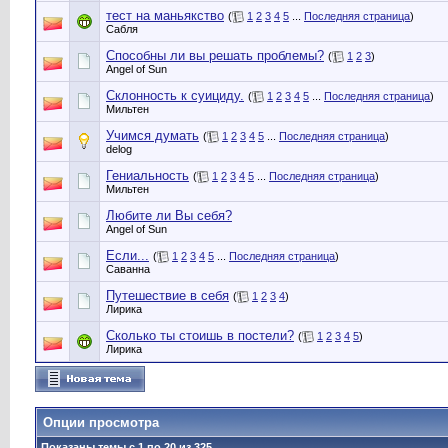
тест на маньякство
(
1
2
3
4
5
...
Последняя страница
)
Сабля
Способны ли вы решать проблемы?
(
1
2
3
)
Angel of Sun
Склонность к суициду.
(
1
2
3
4
5
...
Последняя страница
)
Мильтен
Учимся думать
(
1
2
3
4
5
...
Последняя страница
)
delog
Гениальность
(
1
2
3
4
5
...
Последняя страница
)
Мильтен
Любите ли Вы себя?
Angel of Sun
Если...
(
1
2
3
4
5
...
Последняя страница
)
Саванна
Путешествие в себя
(
1
2
3
4
)
Лирика
Сколько ты стоишь в постели?
(
1
2
3
4
5
)
Лирика
Опции просмотра
Показаны темы с 1 по 20 из 325