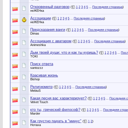
Откровенный разговор
(
1
2
3
4
5
...
Последняя страница
)
неЖЕНка
Ассоциации
(
1
2
3
4
5
...
Последняя страница
)
неЖЕНка
Предсказания ванги
(
1
2
3
4
5
...
Последняя страница
)
Dimas
Ассоциация с аватаром
(
1
2
3
4
5
...
Последняя страница
)
Animeshka
Дым твоей души: что и как ты куришь?
(
1
2
3
4
5
...
Посл
TOKI
Поиск ответа
santozzz
Красивая жизнь
Bishop
Религиометр
(
1
2
3
4
5
...
Последняя страница
)
MebiuS
Какая песня вас характеризует?
(
1
2
3
4
5
...
Последняя с
Velvet Touch
кто ты, греческий философ?
(
1
2
3
4
5
...
Последняя стра
Marder
Как грустно падать в "минус"
(
1
2
)
Нотаха