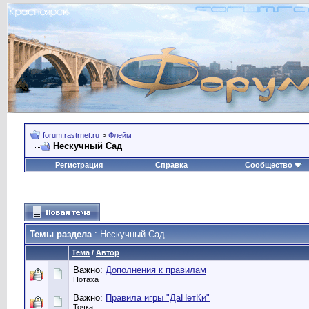
forum.rastrnet.ru
>
Флейм
Нескучный Сад
Регистрация
Справка
Сообщество
Темы раздела
: Нескучный Сад
Тема
/
Автор
Важно:
Дополнения к правилам
Нотаха
Важно:
Правила игры "ДаНетКи"
Точка