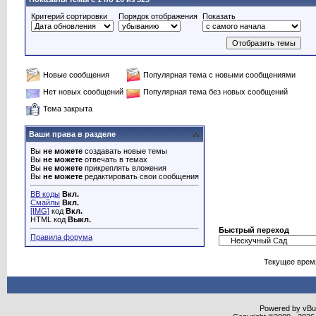
Критерий сортировки
Порядок отображения
Показать
Новые сообщения
Популярная тема с новыми сообщениями
Нет новых сообщений
Популярная тема без новых сообщений
Тема закрыта
Ваши права в разделе
Вы
не можете
создавать новые темы
Вы
не можете
отвечать в темах
Вы
не можете
прикреплять вложения
Вы
не можете
редактировать свои сообщения
BB коды
Вкл.
Смайлы
Вкл.
[IMG]
код
Вкл.
HTML код
Выкл.
Быстрый переход
Правила форума
Текущее врем
Powered by vBull