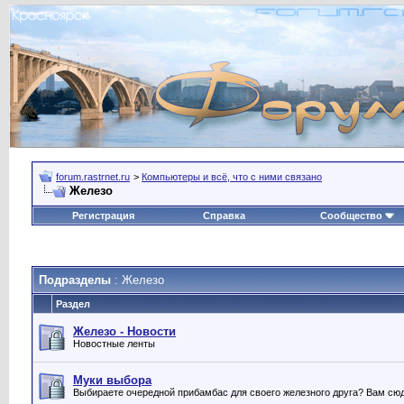
forum.rastrnet.ru
>
Компьютеры и всё, что с ними связано
Железо
Регистрация
Справка
Сообщество
Подразделы
: Железо
Раздел
Железо - Новости
Новостные ленты
Муки выбора
Выбираете очередной прибамбас для своего железного друга? Вам сюд