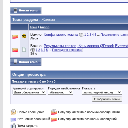
Темы раздела
: Железо
Тема
/
Автор
Важно:
Конфа моего компа
(
1
2
3
4
5
...
Последняя страни
Aleua
Важно:
Результаты тестов, бенчмарков (3Dmark,Everest,
(
1
2
3
4
5
...
Последняя страница
)
Sting
Опции просмотра
Показаны темы с 0 по 0 из 0
Критерий сортировки
Порядок отображения
Показать
Новые сообщения
Популярная тема с новыми сообщениями
Нет новых сообщений
Популярная тема без новых сообщений
Тема закрыта