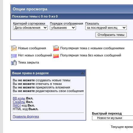
Опции просмотра
Показаны темы с 0 по 0 из 0
Критерий сортировки
Порядок отображения
Показать
Новые сообщения
Популярная тема с новыми сообщениями
Нет новых сообщений
Популярная тема без новых сообщений
Тема закрыта
Ваши права в разделе
Вы
не можете
создавать новые темы
Вы
не можете
отвечать в темах
Вы
не можете
прикреплять вложения
Вы
не можете
редактировать свои сообщения
BB коды
Вкл.
Смайлы
Вкл.
[IMG]
код
Вкл.
HTML код
Выкл.
Быстрый переход
Правила форума
Текущее врем