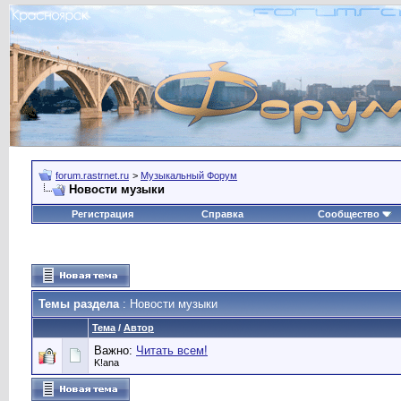
forum.rastrnet.ru
>
Музыкальный Форум
Новости музыки
Регистрация
Справка
Сообщество
Темы раздела
: Новости музыки
Тема
/
Автор
Важно:
Читать всем!
K!ana