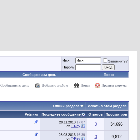
Имя
Запомнить?
Пароль
Сообщения за день
Поиск
Сообщения за день
Добавить альбом
Поиск
Правила форума
Опции раздела
Искать в этом разделе
Рейтинг
Последнее сообщение
Ответов
Просмотров
29.11.2013
17:07
0
34,696
от
T-Rey
28.08.2013
16:39
0
9,812
от
T-Rey