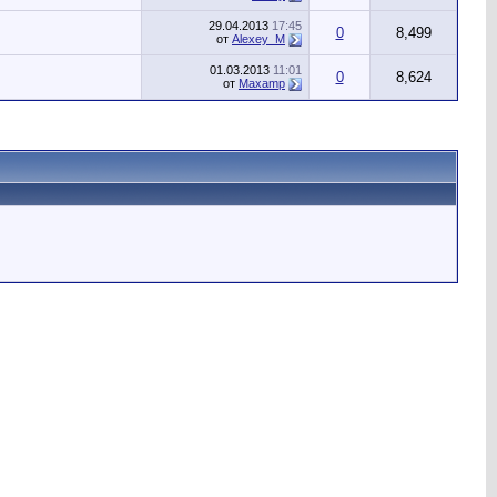
29.04.2013
17:45
0
8,499
от
Alexey_M
01.03.2013
11:01
0
8,624
от
Maxamp