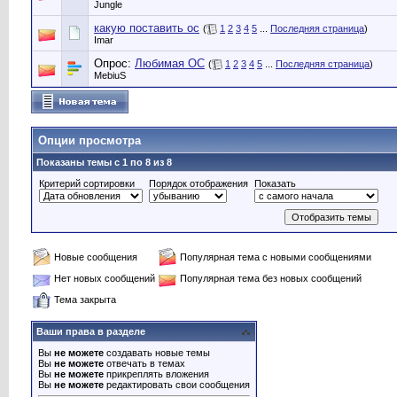
Jungle
какую поставить ос
(
1
2
3
4
5
...
Последняя страница
)
Imar
Опрос:
Любимая ОС
(
1
2
3
4
5
...
Последняя страница
)
MebiuS
Опции просмотра
Показаны темы с 1 по 8 из 8
Критерий сортировки
Порядок отображения
Показать
Новые сообщения
Популярная тема с новыми сообщениями
Нет новых сообщений
Популярная тема без новых сообщений
Тема закрыта
Ваши права в разделе
Вы
не можете
создавать новые темы
Вы
не можете
отвечать в темах
Вы
не можете
прикреплять вложения
Вы
не можете
редактировать свои сообщения