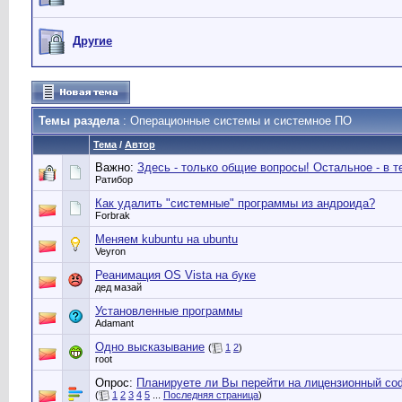
Другие
Темы раздела
: Операционные системы и системное ПО
Тема
/
Автор
Важно:
Здесь - только общие вопросы! Остальное - в 
Ратибор
Как удалить "системные" программы из андроида?
Forbrak
Меняем kubuntu на ubuntu
Veyron
Реанимация OS Vista на буке
дед мазай
Установленные программы
Adamant
Одно высказывание
(
1
2
)
root
Опрос:
Планируете ли Вы перейти на лицензионный со
(
1
2
3
4
5
...
Последняя страница
)