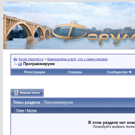
forum.rastrnet.ru
>
Компьютеры и всё, что с ними связано
Программируем
Регистрация
Справка
Сообщество
Темы раздела
: Программируем
Тема
/
Автор
В этом разделе нет нов
Попробуйте выбрать более