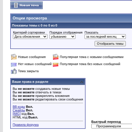
Опции просмотра
Показаны темы с 0 по 0 из 0
Критерий сортировки
Порядок отображения
Показать
Новые сообщения
Популярная тема с новыми сообщениями
Нет новых сообщений
Популярная тема без новых сообщений
Тема закрыта
Ваши права в разделе
Вы
не можете
создавать новые темы
Вы
не можете
отвечать в темах
Вы
не можете
прикреплять вложения
Вы
не можете
редактировать свои сообщения
BB коды
Вкл.
Смайлы
Вкл.
[IMG]
код
Вкл.
HTML код
Выкл.
Быстрый переход
Правила форума