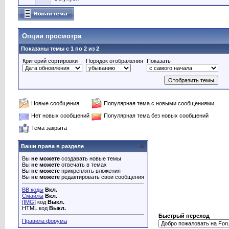
Опции просмотра
Показаны темы с 1 по 2 из 2
Критерий сортировки
Порядок отображения
Показать
Новые сообщения
Популярная тема с новыми сообщениями
Нет новых сообщений
Популярная тема без новых сообщений
Тема закрыта
Ваши права в разделе
Вы
не можете
создавать новые темы
Вы
не можете
отвечать в темах
Вы
не можете
прикреплять вложения
Вы
не можете
редактировать свои сообщения
BB коды
Вкл.
Смайлы
Вкл.
[IMG]
код
Выкл.
HTML код
Выкл.
Быстрый переход
Правила форума