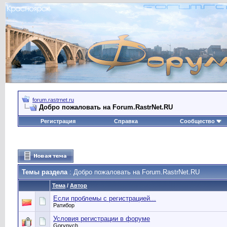
forum.rastrnet.ru
Добро пожаловать на Forum.RastrNet.RU
Регистрация
Справка
Сообщество
Темы раздела
: Добро пожаловать на Forum.RastrNet.RU
Тема
/
Автор
Если проблемы с регистрацией...
Ратибор
Условия регистрации в форуме
Gorynych