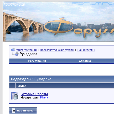
forum.rastrnet.ru
>
Пользовательские группы
>
Наши группы
Рукоделие
Регистрация
Справка
Подразделы
: Рукоделие
Раздел
Готовые Работы
Модераторы:
K!ana