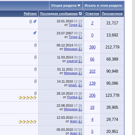
Опции раздела
Искать в этом разделе
Рейтинг
Последнее сообщение
Ответов
Просмотров
10.01.2010
01:13
2
21,717
от
Точка
23.07.2007
00:23
0
13,692
от
Точка
09.12.2014
08:57
390
212,779
от
Мерцана
11.03.2014
00:31
66
68,389
от
squirrel
01.11.2011
20:50
102
90,948
от
Мерцана
14.11.2010
12:04
139
95,096
от
irinaS.
28.10.2010
19:38
206
123,778
от
Pumka
22.08.2010
17:16
18
28,905
от
Мерцана
12.03.2010
00:43
4
29,774
от
Arien
05.03.2010
02:53
5
20,951
от
Arien