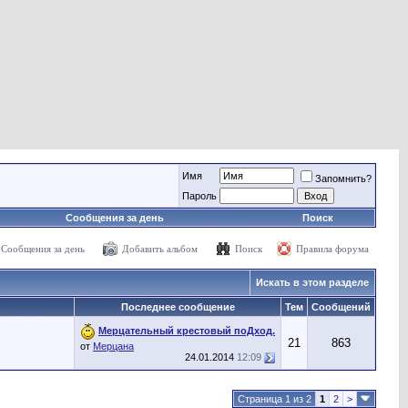
Имя
Запомнить?
Пароль
Сообщения за день
Поиск
Сообщения за день
Добавить альбом
Поиск
Правила форума
Искать в этом разделе
Последнее сообщение
Тем
Сообщений
Мерцательный крестовый поДход.
21
863
от
Мерцана
24.01.2014
12:09
Страница 1 из 2
1
2
>