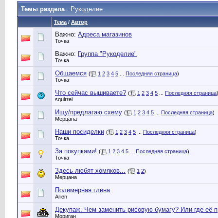
Темы раздела
: Рукоделие
Тема
/
Автор
Важно:
Адреса магазинов
Точка
Важно:
Группа "Рукоделие"
Точка
Общаемся
(
1
2
3
4
5
...
Последняя страница
)
Точка
Что сейчас вышиваете?
(
1
2
3
4
5
...
Последняя страница
squirrel
Ищу/предлагаю схему
(
1
2
3
4
5
...
Последняя страница
)
Мерцана
Наши посиделки
(
1
2
3
4
5
...
Последняя страница
)
Точка
За покупками!
(
1
2
3
4
5
...
Последняя страница
)
Точка
Здесь любят хомяков...
(
1
2
)
Мерцана
Полимерная глина
Arien
Декупаж. Чем заменить рисовую бумагу? Или где её 
Мориган