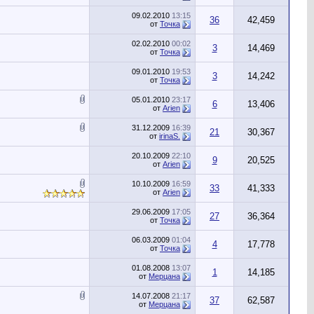
09.02.2010
13:15
36
42,459
от
Точка
02.02.2010
00:02
3
14,469
от
Точка
09.01.2010
19:53
3
14,242
от
Точка
05.01.2010
23:17
6
13,406
от
Arien
31.12.2009
16:39
21
30,367
от
irinaS.
20.10.2009
22:10
9
20,525
от
Arien
10.10.2009
16:59
33
41,333
от
Arien
29.06.2009
17:05
27
36,364
от
Точка
06.03.2009
01:04
4
17,778
от
Точка
01.08.2008
13:07
1
14,185
от
Мерцана
14.07.2008
21:17
37
62,587
от
Мерцана