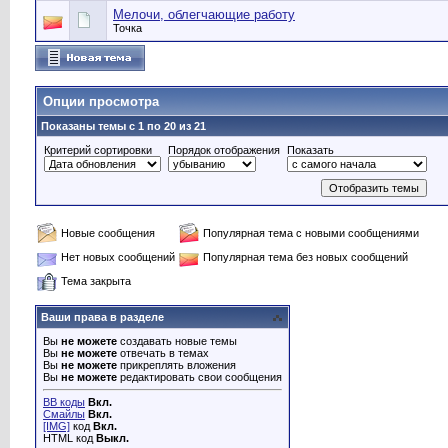
Мелочи, облегчающие работу
Точка
Опции просмотра
Показаны темы с 1 по 20 из 21
Критерий сортировки
Порядок отображения
Показать
Новые сообщения
Популярная тема с новыми сообщениями
Нет новых сообщений
Популярная тема без новых сообщений
Тема закрыта
Ваши права в разделе
Вы
не можете
создавать новые темы
Вы
не можете
отвечать в темах
Вы
не можете
прикреплять вложения
Вы
не можете
редактировать свои сообщения
BB коды
Вкл.
Смайлы
Вкл.
[IMG]
код
Вкл.
HTML код
Выкл.