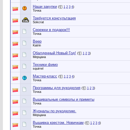
Наши закупки
(
1
2
3
4
)
Точка
Требуется консультация
Sokcrat
Сережки в подарок!!!
Точка
Веер
Katrin
Обалденный Новый Год!
(
1
2
3
)
Мерцана
Техники фимо
squirrel
Мастер-класс
(
1
2
3
4
)
Точка
Программы для рукоделия
(
1
2
3
)
Точка
Вышивальные символы и приметы
Точка
Журналы по рукоделию.
Мерцана
Вышивка крестом. Новичкам
(
1
2
3
4
)
Точка