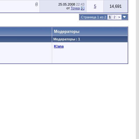
25.05.2008
22:43
5
14,691
от
Точка
Страница 1 из 2
1
2
>
Модераторы
Модераторы : 1
K!ana