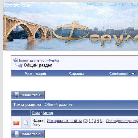
forum.rastrnet.ru
>
Флейм
Общий раздел
Регистрация
Справка
Сообщество
Темы раздела
: Общий раздел
Тема
/
Автор
Важно:
Интересные сайты
(
1
2
3
4
5
...
Последняя страниц
Rusy