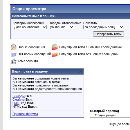
Опции просмотра
Показаны темы с 0 по 0 из 0
Критерий сортировки
Порядок отображения
Показать
Новые сообщения
Популярная тема с новыми сообщениями
Нет новых сообщений
Популярная тема без новых сообщений
Тема закрыта
Ваши права в разделе
Вы
не можете
создавать новые темы
Вы
не можете
отвечать в темах
Вы
не можете
прикреплять вложения
Вы
не можете
редактировать свои сообщения
BB коды
Вкл.
Смайлы
Вкл.
[IMG]
код
Вкл.
HTML код
Выкл.
Быстрый переход
Правила форума
Текущее врем