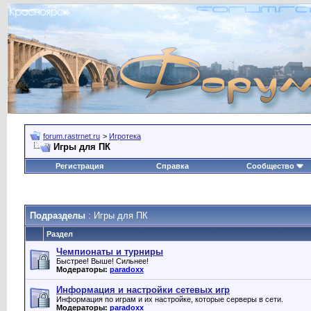
forum.rastrnet.ru
>
Игротека
Игры для ПК
Регистрация
Справка
Сообщество
Подразделы
: Игры для ПК
Раздел
Чемпионаты и турниры
Быстрее! Выше! Сильнее!
Модераторы:
paradoxx
Информация и настройки сетевых игр
Информация по играм и их настройке, которые серверы в сети.
Модераторы:
paradoxx