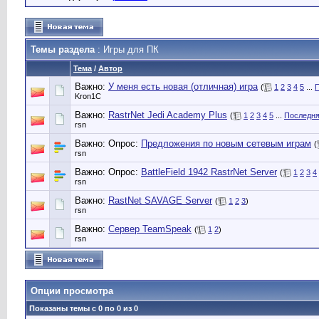
Темы раздела
: Игры для ПК
Тема
/
Автор
Важно:
У меня есть новая (отличная) игрa
(
1
2
3
4
5
...
П
Kron1C
Важно:
RastrNet Jedi Academy Plus
(
1
2
3
4
5
...
Последня
rsn
Важно: Опрос:
Предложения по новым сетевым играм
(
rsn
Важно: Опрос:
BattleField 1942 RastrNet Server
(
1
2
3
4
rsn
Важно:
RastNet SAVAGE Server
(
1
2
3
)
rsn
Важно:
Сервер TeamSpeak
(
1
2
)
rsn
Опции просмотра
Показаны темы с 0 по 0 из 0