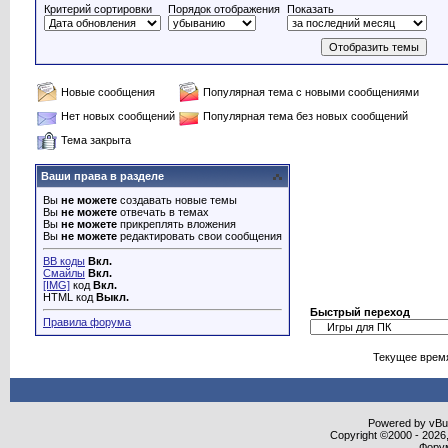
Критерий сортировки
Порядок отображения
Показать
Новые сообщения
Популярная тема с новыми сообщениями
Нет новых сообщений
Популярная тема без новых сообщений
Тема закрыта
Ваши права в разделе
Вы
не можете
создавать новые темы
Вы
не можете
отвечать в темах
Вы
не можете
прикреплять вложения
Вы
не можете
редактировать свои сообщения
BB коды
Вкл.
Смайлы
Вкл.
[IMG]
код
Вкл.
HTML код
Выкл.
Быстрый переход
Правила форума
Текущее врем
Powered by vBull
Copyright ©2000 - 2026,
Форум