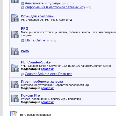
Чемпионаты и турниры
(40/1362)
Информация и настройки сетевых игр
(9/9)
Игры для консолей
PSP, Nintendo DS, PS - PS 3, Xbox и т.д.
RPG
Маги, рыцари, крестоносцы, гномы, гоблины, эльфы - все эти создани
форуме.
Ultima Online
(24/814)
WoW
HL: Counter-Strike
* HL: Counter-Strike * Server on 172.16.30.100 Канал [#Counter-Strike]
Модераторы:
paradoxx
Counter-Strike в сети Rastr.net
Игры: проблемы запуска
Обсуждение установки и неработоспособности игр
Модераторы:
paradoxx
Поиски Игр
Раздел, посвященный поиску игр и примочек
Модераторы:
paradoxx
Есть новые сообщения