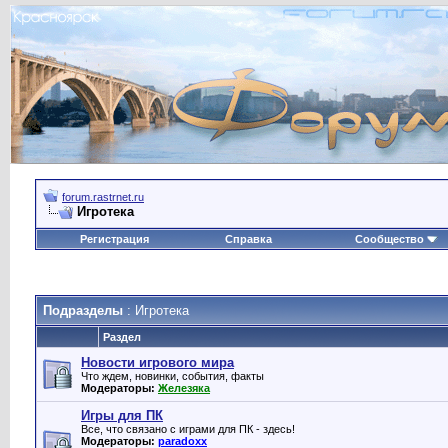
forum.rastrnet.ru
Игротека
Регистрация
Справка
Сообщество
Подразделы
: Игротека
Раздел
Новости игрового мира
Что ждем, новинки, события, факты
Модераторы:
Железяка
Игры для ПК
Все, что связано с играми для ПК - здесь!
Модераторы:
paradoxx