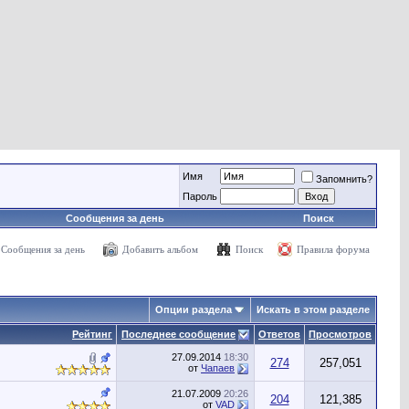
Имя
Запомнить?
Пароль
Сообщения за день
Поиск
Сообщения за день
Добавить альбом
Поиск
Правила форума
Опции раздела
Искать в этом разделе
Рейтинг
Последнее сообщение
Ответов
Просмотров
27.09.2014
18:30
274
257,051
от
Чапаев
21.07.2009
20:26
204
121,385
от
VAD