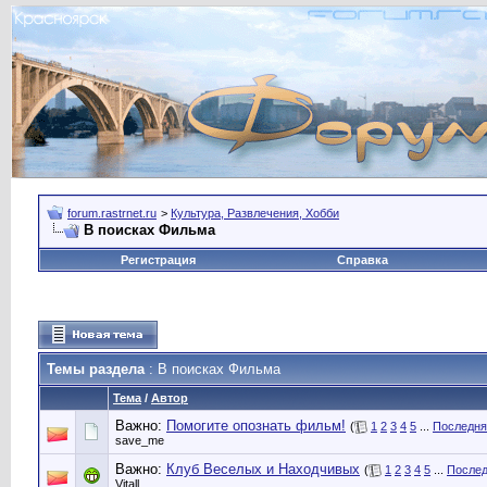
forum.rastrnet.ru
>
Культура, Развлечения, Хобби
В поисках Фильма
Регистрация
Справка
Темы раздела
: В поисках Фильма
Тема
/
Автор
Важно:
Помогите опознать фильм!
(
1
2
3
4
5
...
Последня
save_me
Важно:
Клуб Веселых и Находчивых
(
1
2
3
4
5
...
Послед
Vitall