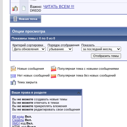
Важно:
ЧИТАТЬ ВСЕМ !!!
DREDD
Опции просмотра
Показаны темы с 0 по 0 из 0
Критерий сортировки
Порядок отображения
Показать
Новые сообщения
Популярная тема с новыми сообщениями
Нет новых сообщений
Популярная тема без новых сообщений
Тема закрыта
Ваши права в разделе
Вы
не можете
создавать новые темы
Вы
не можете
отвечать в темах
Вы
не можете
прикреплять вложения
Вы
не можете
редактировать свои сообщения
BB коды
Вкл.
Смайлы
Вкл.
[IMG]
код
Вкл.
HTML код
Выкл.