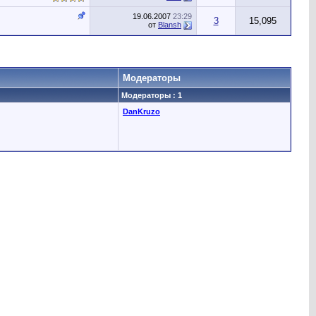
19.06.2007
23:29
3
15,095
от
Blansh
Модераторы
Модераторы : 1
DanKruzo