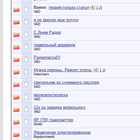
Важно:
теория-только статьи
(
1
2
)
VAD
я не бросил,мои потуги
VAD
С Днем Радио
VAD
травильный аквариум
VAD
Радиопасха!!!
VAD
Нужна помощь. Ремонт платы.
(
1
2
)
Николаич
светильник из сломаного дисплея
VAD
мелкоконтролюхи
VAD
12v из зарядки мобильного
VAD
RF (ТВ) трансмиттер
ShAD
Управление электроприводом
Варфоломей