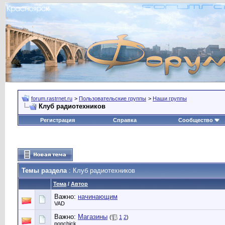
forum.rastrnet.ru
>
Пользовательские группы
>
Наши группы
Клуб радиотехников
Регистрация
Справка
Сообщество
Темы раздела
: Клуб радиотехников
Тема
/
Автор
Важно:
начинающим
VAD
Важно:
Магазины
(
1
2
)
ponchick