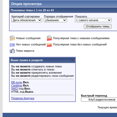
Опции просмотра
Показаны темы с 1 по 20 из 43
Критерий сортировки
Порядок отображения
Показать
Новые сообщения
Популярная тема с новыми сообщениями
Нет новых сообщений
Популярная тема без новых сообщений
Тема закрыта
Ваши права в разделе
Вы
не можете
создавать новые темы
Вы
не можете
отвечать в темах
Вы
не можете
прикреплять вложения
Вы
не можете
редактировать свои сообщения
BB коды
Вкл.
Смайлы
Вкл.
[IMG]
код
Вкл.
HTML код
Выкл.
Быстрый переход
Правила форума
Текущее врем