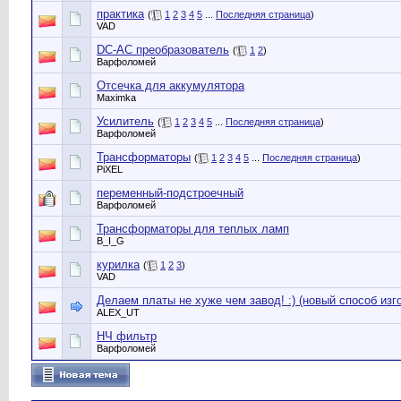
практика
(
1
2
3
4
5
...
Последняя страница
)
VAD
DC-AC преобразователь
(
1
2
)
Варфоломей
Отсечка для аккумулятора
Maximka
Усилитель
(
1
2
3
4
5
...
Последняя страница
)
Варфоломей
Трансформаторы
(
1
2
3
4
5
...
Последняя страница
)
PiXEL
переменный-подстроечный
Варфоломей
Трансформаторы для теплых ламп
B_I_G
курилка
(
1
2
3
)
VAD
Делаем платы не хуже чем завод! :) (новый способ изг
ALEX_UT
НЧ фильтр
Варфоломей