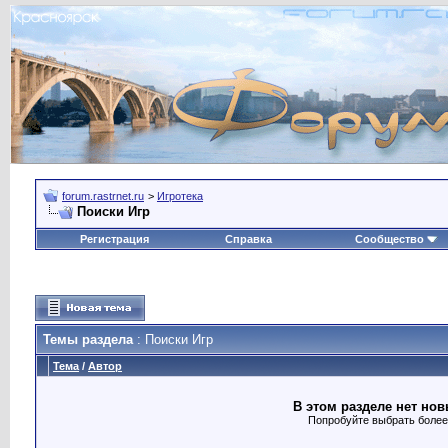
forum.rastrnet.ru
>
Игротека
Поиски Игр
Регистрация
Справка
Сообщество
Темы раздела
: Поиски Игр
Тема
/
Автор
В этом разделе нет нов
Попробуйте выбрать более