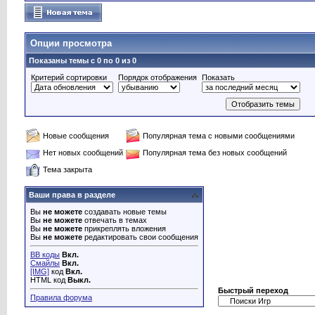
Опции просмотра
Показаны темы с 0 по 0 из 0
Критерий сортировки
Порядок отображения
Показать
Новые сообщения
Популярная тема с новыми сообщениями
Нет новых сообщений
Популярная тема без новых сообщений
Тема закрыта
Ваши права в разделе
Вы
не можете
создавать новые темы
Вы
не можете
отвечать в темах
Вы
не можете
прикреплять вложения
Вы
не можете
редактировать свои сообщения
BB коды
Вкл.
Смайлы
Вкл.
[IMG]
код
Вкл.
HTML код
Выкл.
Быстрый переход
Правила форума