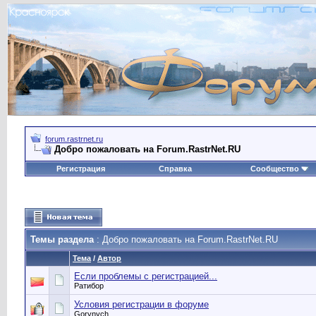
forum.rastrnet.ru
Добро пожаловать на Forum.RastrNet.RU
Регистрация
Справка
Сообщество
Темы раздела
: Добро пожаловать на Forum.RastrNet.RU
Тема
/
Автор
Если проблемы с регистрацией...
Ратибор
Условия регистрации в форуме
Gorynych