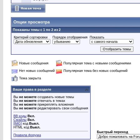
Опции просмотра
Показаны темы с 1 по 2 из 2
Критерий сортировки
Порядок отображения
Показать
Новые сообщения
Популярная тема с новыми сообщениями
Нет новых сообщений
Популярная тема без новых сообщений
Тема закрыта
Ваши права в разделе
Вы
не можете
создавать новые темы
Вы
не можете
отвечать в темах
Вы
не можете
прикреплять вложения
Вы
не можете
редактировать свои сообщения
BB коды
Вкл.
Смайлы
Вкл.
[IMG]
код
Выкл.
HTML код
Выкл.
Быстрый переход
Правила форума