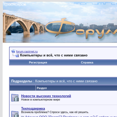
forum.rastrnet.ru
Компьютеры и всё, что с ними связано
Регистрация
Справка
Подразделы
: Компьютеры и всё, что с ними связано
Раздел
Новости высоких технологий
Новое в компьютерном мире
Техподдержка
Возникла проблема? Спроси здесь, как её решить.