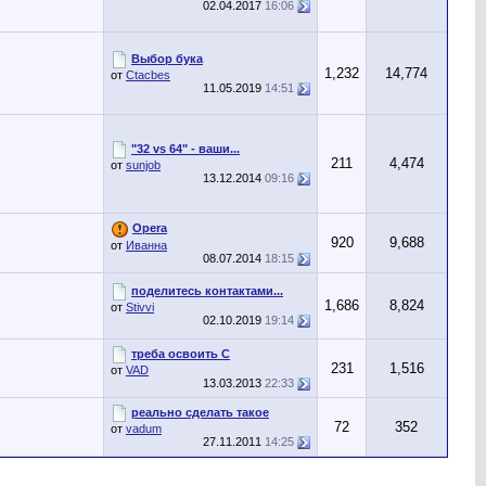
02.04.2017
16:06
Выбор бука
1,232
14,774
от
Ctacbes
11.05.2019
14:51
"32 vs 64" - ваши...
211
4,474
от
sunjob
13.12.2014
09:16
Opera
920
9,688
от
Иванна
08.07.2014
18:15
поделитесь контактами...
1,686
8,824
от
Stivvi
02.10.2019
19:14
треба освоить С
231
1,516
от
VAD
13.03.2013
22:33
реально сделать такое
72
352
от
vadum
27.11.2011
14:25