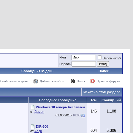
Имя
Запомнить?
Пароль
Сообщения за день
Поиск
Сообщения за день
Добавить альбом
Поиск
Правила форума
Искать в этом разделе
Последнее сообщение
Тем
Сообщений
Windows 10 теперь бесплатен
146
1,108
от
Демон
01.06.2015
16:00
DIR-300
604
5,306
от
Aлдр