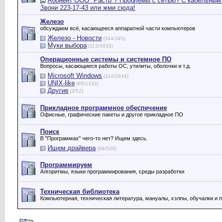
Абонент ООО "Растр"? Проблемы с сетью? С кабельным
Звони 223-17-43 или жми сюда!
Железо
обсуждаем всё, касающееся аппаратной части компьютеров
Железо - Новости
(344/345)
Муки выбора
(113/3633)
Операционные системы и системное ПО
Вопросы, касающиеся работы ОС, утилиты, оболочки и т.д.
Microsoft Windows
(114/2844)
UNIX-like
(85/1332)
Другие
(3/52)
Прикладное программное обеспечение
Офисные, графические пакеты и другое прикладное ПО
Поиск
В "Программах" чего-то нет? Ищем здесь.
Ищем драйвера
(99/539)
Программируем
Алгоритмы, языки программирования, среды разработки
Техническая библиотека
Компьютерная, техническая литература, мануалы, хэлпы, обучалки и 