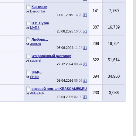
Картинки
141
7,769
от
Dimochka
14.01.2019
16:20
В.В. Путин
387
16,739
от
MARS
23.06.2025
10:08
Любовь...
298
18,794
от
Анитов
03.06.2024
11:24
Откровенный разговор
322
51,614
от
squirrel
27.12.2024
00:24
SHiKo
394
34,950
от
SHiKo
09.04.2026
05:06
игровой портал KRASGAMES.RU
230
3,086
от
AlliGaToR
12.04.2026
02:09