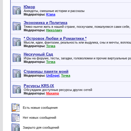
Юмор
Анекдоты, смешные истории и рассказы
Модераторы:
K!ana
Экономика и Политика
Тяжко нынче жить в нашей стране, поскучаем, пожалуемся сами себе, и
Модераторы:
Николаич
* Островок Любви и Романтики *
Мысли, идеи, фантазии, реальность или выдумка, сны и мечты, воплощ
Модераторы:
Точка
Нескучный Сад
Игры на форуме, тесты, загадки, головоломки и прочие виртуальные р
Модераторы:
Точка
Страницы памяти моей
Модераторы:
UnEngel
,
Точка
Ресурсы KRS-IX
Обсуждаем доступные ресурсы других сетей
Модераторы:
Maxamp
Есть новые сообщения
Нет новых сообщений
Закрыто для сообщений