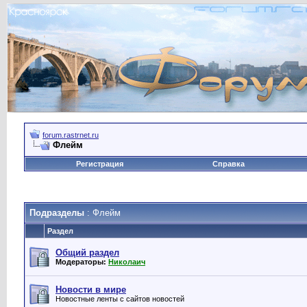
forum.rastrnet.ru
Флейм
Регистрация
Справка
Подразделы
: Флейм
Раздел
Общий раздел
Модераторы:
Николаич
Новости в мире
Новостные ленты с сайтов новостей