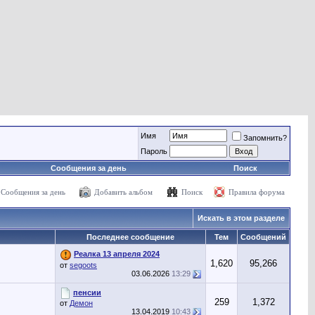
Имя
Запомнить?
Пароль
Сообщения за день
Поиск
Сообщения за день
Добавить альбом
Поиск
Правила форума
Искать в этом разделе
Последнее сообщение
Тем
Сообщений
Реалка 13 апреля 2024
1,620
95,266
от
segoots
03.06.2026
13:29
пенсии
259
1,372
от
Демон
13.04.2019
10:43