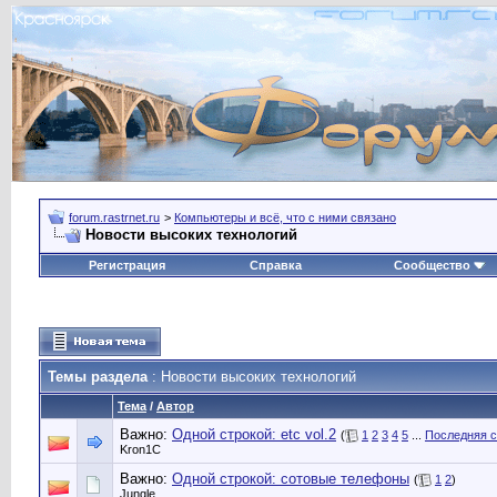
forum.rastrnet.ru
>
Компьютеры и всё, что с ними связано
Новости высоких технологий
Регистрация
Справка
Сообщество
Темы раздела
: Новости высоких технологий
Тема
/
Автор
Важно:
Одной строкой: etc vol.2
(
1
2
3
4
5
...
Последняя с
Kron1C
Важно:
Одной строкой: сотовые телефоны
(
1
2
)
Jungle