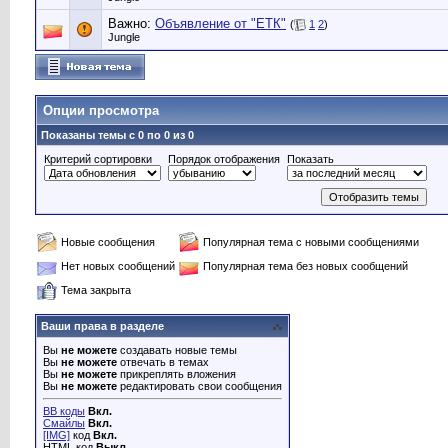
Важно:
Объявление от "ЕТК"
(
1
2
)
Jungle
Опции просмотра
Показаны темы с 0 по 0 из 0
Критерий сортировки
Порядок отображения
Показать
Новые сообщения
Популярная тема с новыми сообщениями
Нет новых сообщений
Популярная тема без новых сообщений
Тема закрыта
Ваши права в разделе
Вы
не можете
создавать новые темы
Вы
не можете
отвечать в темах
Вы
не можете
прикреплять вложения
Вы
не можете
редактировать свои сообщения
BB коды
Вкл.
Смайлы
Вкл.
[IMG]
код
Вкл.
HTML код
Выкл.