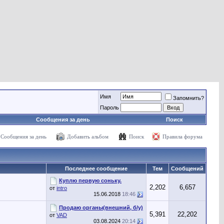
Имя
Запомнить?
Пароль
Сообщения за день
Поиск
Сообщения за день
Добавить альбом
Поиск
Правила форума
Последнее сообщение
Тем
Сообщений
Куплю первую соньку.
2,202
6,657
от
intro
15.06.2018
18:46
Продаю органы(внешний, б/у)
5,391
22,202
от
VAD
03.08.2024
20:14