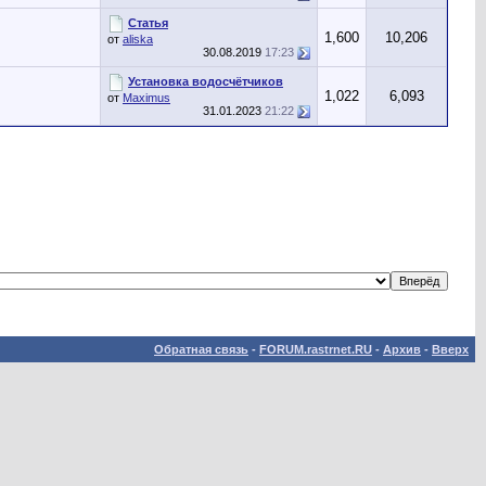
Статья
1,600
10,206
от
aliska
30.08.2019
17:23
Установка водосчётчиков
1,022
6,093
от
Maximus
31.01.2023
21:22
Обратная связь
-
FORUM.rastrnet.RU
-
Архив
-
Вверх