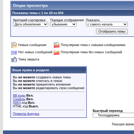
Опции просмотра
Показаны темы с 1 по 20 из 604
Критерий сортировки
Порядок отображения
Показать
Новые сообщения
Популярная тема с новыми сообщениями
Нет новых сообщений
Популярная тема без новых сообщений
Тема закрыта
Ваши права в разделе
Вы
не можете
создавать новые темы
Вы
не можете
отвечать в темах
Вы
не можете
прикреплять вложения
Вы
не можете
редактировать свои сообщения
BB коды
Вкл.
Смайлы
Вкл.
[IMG]
код
Вкл.
HTML код
Выкл.
Быстрый переход
Правила форума
Текущее врем