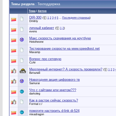
Темы раздела
: Техподдержка
Тема
/
Автор
DIR-300
(
1
2
3
4
5
...
Последняя страница
)
Dmitriy
личный кабинет
(
1
2
)
evens
Макс.скорость скачивания на ноутбуке
Heistheone
Тестирование скорости на www.speedtest.net
Maxamp
Вопрос про сетевую
CzAr
Медленный интернет? А скорость проверяли?
(
1
2
3
Виталий
Новогодняя акция цифрового тв
Samurai
Что с сайтами или инетом???
darkoleg
Как в растре сейчас скорость?
Format c:/
помогите настроить d-link di-524
mixadragon