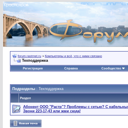
forum.rastrnet.ru
>
Компьютеры и всё, что с ними связано
Техподдержка
Регистрация
Справка
Сообщество
Подразделы
: Техподдержка
Раздел
Абонент ООО "Растр"? Проблемы с сетью? С кабельны
Звони 223-17-43 или жми сюда!