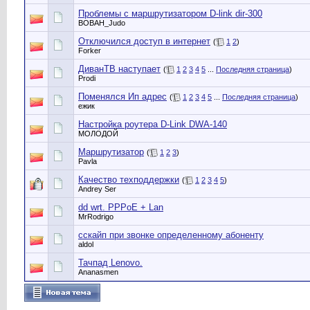
Проблемы с маршрутизатором D-link dir-300
ВОВАН_Judo
Отключился доступ в интернет
(
1
2
)
Forker
ДиванТВ наступает
(
1
2
3
4
5
...
Последняя страница
)
Prodi
Поменялся Ип адрес
(
1
2
3
4
5
...
Последняя страница
)
ежик
Настройка роутера D-Link DWA-140
МОЛОДОЙ
Маршрутизатор
(
1
2
3
)
Pavla
Качество техподдержки
(
1
2
3
4
5
)
Andrey Ser
dd wrt. PPPoE + Lan
MrRodrigo
сскайп при звонке определенному абоненту
aldol
Тачпад Lenovo.
Ananasmen