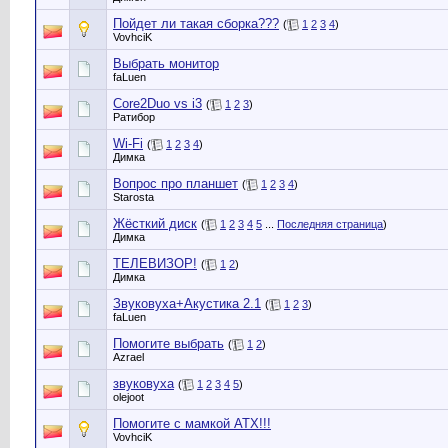
Пойдет ли такая сборка???
(
1
2
3
4
)
VovhciK
Выбрать монитор
faLuen
Core2Duo vs i3
(
1
2
3
)
Ратибор
Wi-Fi
(
1
2
3
4
)
Димка
Вопрос про планшет
(
1
2
3
4
)
Starosta
Жёсткий диск
(
1
2
3
4
5
...
Последняя страница
)
Димка
ТЕЛЕВИЗОР!
(
1
2
)
Димка
Звуковуха+Акустика 2.1
(
1
2
3
)
faLuen
Помогите выбрать
(
1
2
)
Azrael
звуковуха
(
1
2
3
4
5
)
olejoot
Помогите с мамкой ATX!!!
VovhciK