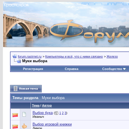
forum.rastrnet.ru
>
Компьютеры и всё, что с ними связано
>
Железо
Муки выбора
Регистрация
Справка
Сообщество
Темы раздела
: Муки выбора
Тема
/
Автор
Выбор бука
(
1
2
3
)
Иваныч
Выбор игровой книжки
Димон