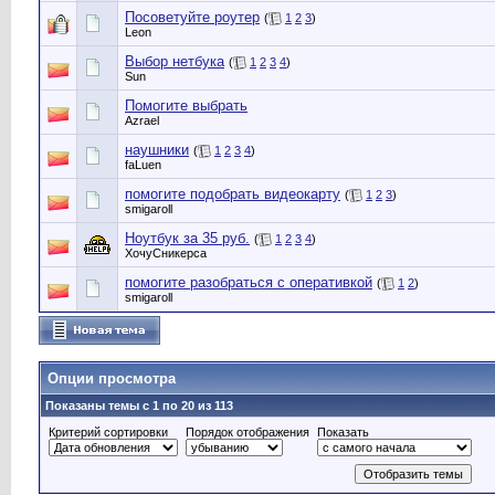
Посоветуйте роутер
(
1
2
3
)
Leon
Выбор нетбука
(
1
2
3
4
)
Sun
Помогите выбрать
Azrael
наушники
(
1
2
3
4
)
faLuen
помогите подобрать видеокарту
(
1
2
3
)
smigaroll
Ноутбук за 35 руб.
(
1
2
3
4
)
ХочуСникерса
помогите разобраться с оперативкой
(
1
2
)
smigaroll
Опции просмотра
Показаны темы с 1 по 20 из 113
Критерий сортировки
Порядок отображения
Показать