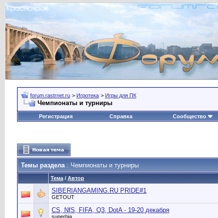
forum.rastrnet.ru
>
Игротека
>
Игры для ПК
Чемпионаты и турниры
Регистрация
Справка
Сообщество
Темы раздела
: Чемпионаты и турниры
Тема
/
Автор
SIBERIANGAMING.RU PRIDE#1
GETOUT
CS, NfS, FIFA, Q3, DotA - 19-20 декабря
superbia