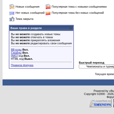
Новые сообщения
Популярная тема с новыми сообщениями
Нет новых сообщений
Популярная тема без новых сообщений
Тема закрыта
Ваши права в разделе
Вы
не можете
создавать новые темы
Вы
не можете
отвечать в темах
Вы
не можете
прикреплять вложения
Вы
не можете
редактировать свои сообщения
BB коды
Вкл.
Смайлы
Вкл.
[IMG]
код
Вкл.
HTML код
Выкл.
Быстрый переход
Правила форума
Текущее врем
Powered by vBull
Copyright ©2000 - 2026,
Форум