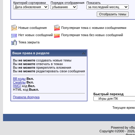
Критерий сортировки
Порядок отображения
Показать
Новые сообщения
Популярная тема с новыми сообщениями
Нет новых сообщений
Популярная тема без новых сообщений
Тема закрыта
Ваши права в разделе
Вы
не можете
создавать новые темы
Вы
не можете
отвечать в темах
Вы
не можете
прикреплять вложения
Вы
не можете
редактировать свои сообщения
BB коды
Вкл.
Смайлы
Вкл.
[IMG]
код
Вкл.
HTML код
Выкл.
Быстрый переход
Правила форума
Текущее врем
Powered by vBull
Copyright ©2000 - 2026,
Форум