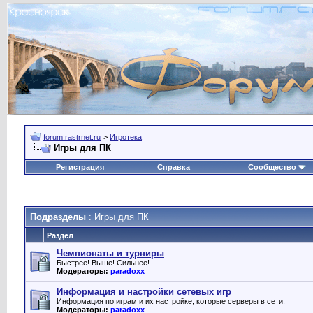
forum.rastrnet.ru
>
Игротека
Игры для ПК
Регистрация
Справка
Сообщество
Подразделы
: Игры для ПК
Раздел
Чемпионаты и турниры
Быстрее! Выше! Сильнее!
Модераторы:
paradoxx
Информация и настройки сетевых игр
Информация по играм и их настройке, которые серверы в сети.
Модераторы:
paradoxx