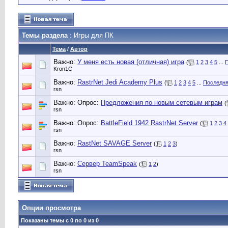
Темы раздела
: Игры для ПК
Тема
/
Автор
Важно:
У меня есть новая (отличная) игрa
(
1
2
3
4
5
...
П
Kron1C
Важно:
RastrNet Jedi Academy Plus
(
1
2
3
4
5
...
Последня
rsn
Важно: Опрос:
Предложения по новым сетевым играм
(
rsn
Важно: Опрос:
BattleField 1942 RastrNet Server
(
1
2
3
4
rsn
Важно:
RastNet SAVAGE Server
(
1
2
3
)
rsn
Важно:
Сервер TeamSpeak
(
1
2
)
rsn
Опции просмотра
Показаны темы с 0 по 0 из 0