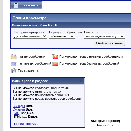
Опции просмотра
Показаны темы с 0 по 0 из 0
Критерий сортировки
Порядок отображения
Показать
Новые сообщения
Популярная тема с новыми сообщениями
Нет новых сообщений
Популярная тема без новых сообщений
Тема закрыта
Ваши права в разделе
Вы
не можете
создавать новые темы
Вы
не можете
отвечать в темах
Вы
не можете
прикреплять вложения
Вы
не можете
редактировать свои сообщения
BB коды
Вкл.
Смайлы
Вкл.
[IMG]
код
Вкл.
HTML код
Выкл.
Быстрый переход
Правила форума