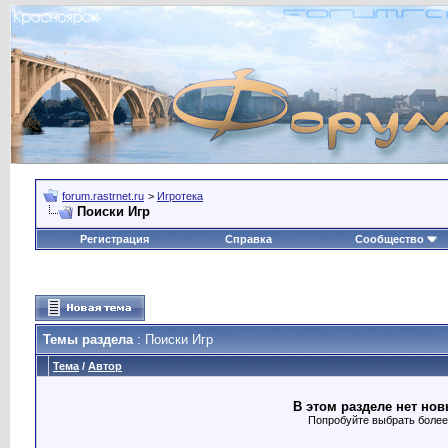
forum.rastrnet.ru
>
Игротека
Поиски Игр
Регистрация
Справка
Сообщество
Темы раздела
: Поиски Игр
Тема
/
Автор
В этом разделе нет нов
Попробуйте выбрать более