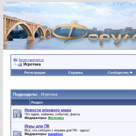
forum.rastrnet.ru
Игротека
Регистрация
Справка
Сообщество
Подразделы
: Игротека
Раздел
Новости игрового мира
Что ждем, новинки, события, факты
Модераторы:
Железяка
Игры для ПК
Все, что связано с играми для ПК - здесь!
Модераторы:
paradoxx