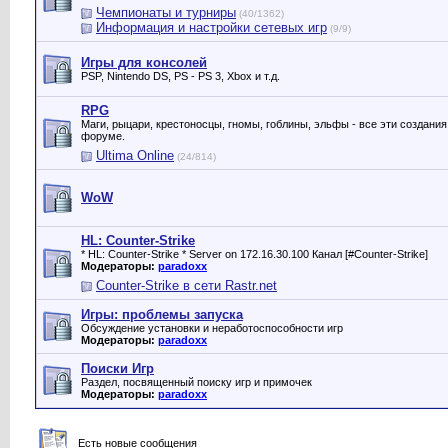
Чемпионаты и турниры
(40/1362)
Информация и настройки сетевых игр
(9/9)
Игры для консолей
PSP, Nintendo DS, PS - PS 3, Xbox и т.д.
RPG
Маги, рыцари, крестоносцы, гномы, гоблины, эльфы - все эти создани
форуме.
Ultima Online
(24/814)
WoW
HL: Counter-Strike
* HL: Counter-Strike * Server on 172.16.30.100 Канал [#Counter-Strike]
Модераторы:
paradoxx
Counter-Strike в сети Rastr.net
Игры: проблемы запуска
Обсуждение установки и неработоспособности игр
Модераторы:
paradoxx
Поиски Игр
Раздел, посвященный поиску игр и примочек
Модераторы:
paradoxx
Есть новые сообщения