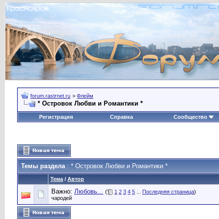
forum.rastrnet.ru
>
Флейм
* Островок Любви и Романтики *
Регистрация
Справка
Сообщество
Темы раздела
: * Островок Любви и Романтики *
Тема
/
Автор
Важно:
Любовь...
(
1
2
3
4
5
...
Последняя страница
)
чародей