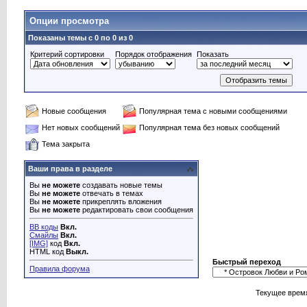
Опции просмотра
Показаны темы с 0 по 0 из 0
Критерий сортировки
Порядок отображения
Показать
Новые сообщения
Популярная тема с новыми сообщениями
Нет новых сообщений
Популярная тема без новых сообщений
Тема закрыта
Ваши права в разделе
Вы
не можете
создавать новые темы
Вы
не можете
отвечать в темах
Вы
не можете
прикреплять вложения
Вы
не можете
редактировать свои сообщения
BB коды
Вкл.
Смайлы
Вкл.
[IMG]
код
Вкл.
HTML код
Выкл.
Быстрый переход
Правила форума
Текущее врем