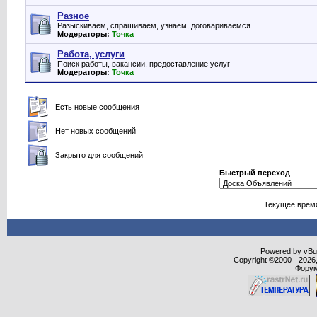
Разное
Разыскиваем, спрашиваем, узнаем, договариваемся
Модераторы:
Точка
Работа, услуги
Поиск работы, вакансии, предоставление услуг
Модераторы:
Точка
Есть новые сообщения
Нет новых сообщений
Закрыто для сообщений
Быстрый переход
Текущее врем
Powered by vBull
Copyright ©2000 - 2026,
Форум