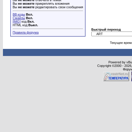
Вы
не можете
отвечать в темах
Вы
не можете
прикреплять вложения
Вы
не можете
редактировать свои сообщения
BB коды
Вкл.
Смайлы
Вкл.
[IMG]
код
Вкл.
HTML код
Выкл.
Быстрый переход
Правила форума
Текущее врем
Powered by vBull
Copyright ©2000 - 2026,
Форум