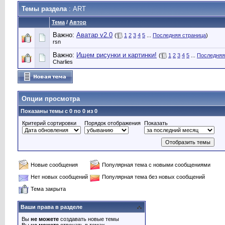
Темы раздела
: ART
Тема
/
Автор
Важно:
Аватар v2.0
(
1
2
3
4
5
...
Последняя страница
)
rsn
Важно:
Ищем рисунки и картинки!
(
1
2
3
4
5
...
Последняя
Charlies
Опции просмотра
Показаны темы с 0 по 0 из 0
Критерий сортировки
Порядок отображения
Показать
Новые сообщения
Популярная тема с новыми сообщениями
Нет новых сообщений
Популярная тема без новых сообщений
Тема закрыта
Ваши права в разделе
Вы
не можете
создавать новые темы