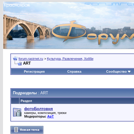
forum.rastrnet.ru
>
Культура, Развлечения, Хобби
ART
Регистрация
Справка
Сообщество
Подразделы
: ART
Раздел
фотоБолтовня
камеры, композиция, трюки
Модераторы:
ApT