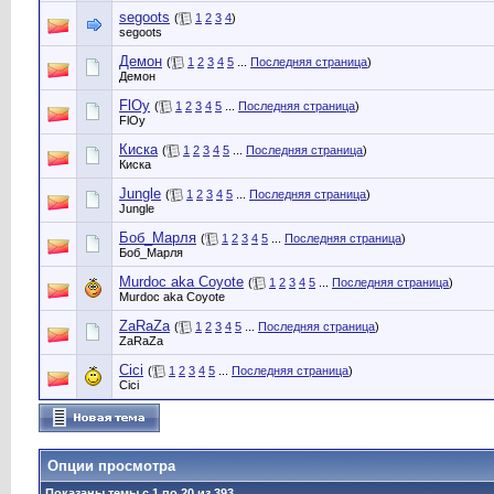
segoots
(
1
2
3
4
)
segoots
Демон
(
1
2
3
4
5
...
Последняя страница
)
Демон
FlOy
(
1
2
3
4
5
...
Последняя страница
)
FlOy
Киска
(
1
2
3
4
5
...
Последняя страница
)
Киска
Jungle
(
1
2
3
4
5
...
Последняя страница
)
Jungle
Боб_Марля
(
1
2
3
4
5
...
Последняя страница
)
Боб_Марля
Murdoc aka Coyote
(
1
2
3
4
5
...
Последняя страница
)
Murdoc aka Coyote
ZaRaZa
(
1
2
3
4
5
...
Последняя страница
)
ZaRaZa
Cici
(
1
2
3
4
5
...
Последняя страница
)
Cici
Опции просмотра
Показаны темы с 1 по 20 из 393