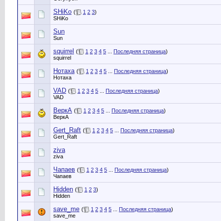
SHiKo
(
1
2
3
)
SHiKo
Sun
Sun
squirrel
(
1
2
3
4
5
...
Последняя страница
)
squirrel
Нотаха
(
1
2
3
4
5
...
Последняя страница
)
Нотаха
VAD
(
1
2
3
4
5
...
Последняя страница
)
VAD
ВеркА
(
1
2
3
4
5
...
Последняя страница
)
ВеркА
Gert_Raft
(
1
2
3
4
5
...
Последняя страница
)
Gert_Raft
ziva
ziva
Чапаев
(
1
2
3
4
5
...
Последняя страница
)
Чапаев
Hidden
(
1
2
3
)
Hidden
save_me
(
1
2
3
4
5
...
Последняя страница
)
save_me