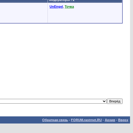
UnEngel
,
Точка
Обратная связь
-
FORUM.rastrnet.RU
-
Архив
-
Вверх