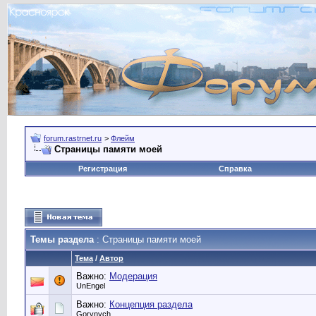
forum.rastrnet.ru
>
Флейм
Страницы памяти моей
Регистрация
Справка
Темы раздела
: Страницы памяти моей
Тема
/
Автор
Важно:
Модерация
UnEngel
Важно:
Концепция раздела
Gorynych