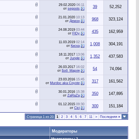
29.02.2020
06:11
39
52,252
от
segoots
21.01.2020
10:13
968
323,124
от
Демон
24.08.2019
03:44
435
162,959
от
FlOy
11.03.2019
02:14
1,008
304,191
от
Киска
18.11.2017
13:06
1,352
437,583
от
Jungle
26.03.2017
16:02
54
74,094
от
Боб_Марля
23.03.2016
15:45
317
161,562
от
Murdoc aka Coyote
30.01.2016
15:38
350
147,895
от
ZaRaZa
01.12.2015
09:30
300
151,184
от
Cici
Страница 1 из 20
1
2
3
4
5
6
7
11
>
Последняя
»
Модераторы
Модераторы : 2