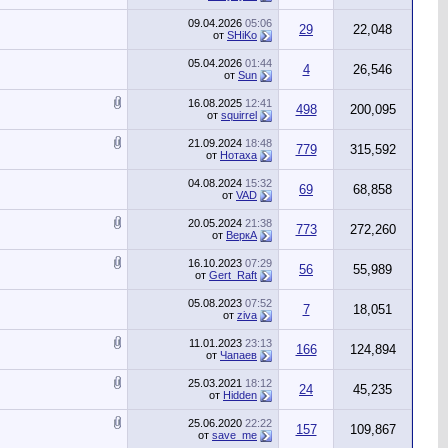
09.04.2026
05:06
29
22,048
от
SHiKo
05.04.2026
01:44
4
26,546
от
Sun
16.08.2025
12:41
498
200,095
от
squirrel
21.09.2024
18:48
779
315,592
от
Нотаха
04.08.2024
15:32
69
68,858
от
VAD
20.05.2024
21:38
773
272,260
от
ВеркА
16.10.2023
07:29
56
55,989
от
Gert_Raft
05.08.2023
07:52
7
18,051
от
ziva
11.01.2023
23:13
166
124,894
от
Чапаев
25.03.2021
18:12
24
45,235
от
Hidden
25.06.2020
22:22
157
109,867
от
save_me