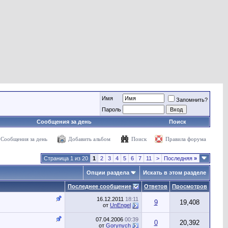
Имя
Запомнить?
Пароль
Сообщения за день
Поиск
Сообщения за день
Добавить альбом
Поиск
Правила форума
Страница 1 из 20
1
2
3
4
5
6
7
11
>
Последняя
»
Опции раздела
Искать в этом разделе
Последнее сообщение
Ответов
Просмотров
16.12.2011
18:11
9
19,408
от
UnEngel
07.04.2006
00:39
0
20,392
от
Gorynych