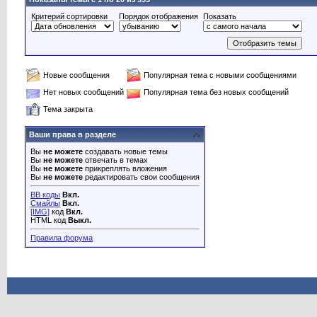
Критерий сортировки
Порядок отображения
Показать
Новые сообщения
Популярная тема с новыми сообщениями
Нет новых сообщений
Популярная тема без новых сообщений
Тема закрыта
Ваши права в разделе
Вы
не можете
создавать новые темы
Вы
не можете
отвечать в темах
Вы
не можете
прикреплять вложения
Вы
не можете
редактировать свои сообщения
BB коды
Вкл.
Смайлы
Вкл.
[IMG]
код
Вкл.
HTML код
Выкл.
Правила форума