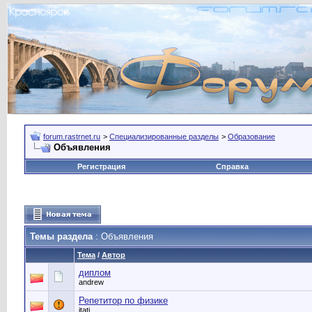
forum.rastrnet.ru
>
Специализированные разделы
>
Образование
Объявления
Регистрация
Справка
Темы раздела
: Объявления
Тема
/
Автор
диплом
andrew
Репетитор по физике
itati