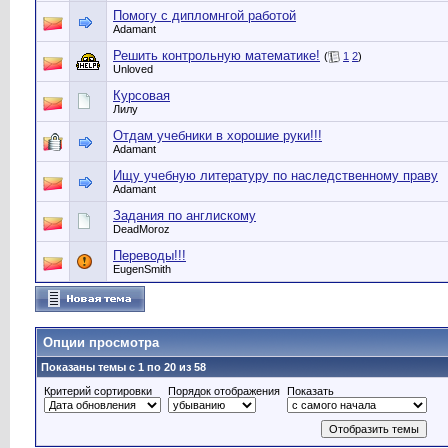
Помогу с дипломнгой работой
Adamant
Решить контрольную математике!
(
1
2
)
Unloved
Курсовая
Лилу
Отдам учебники в хорошие руки!!!
Adamant
Ищу учебную литературу по наследственному праву
Adamant
Задания по англискому
DeadMoroz
Переводы!!!
EugenSmith
Опции просмотра
Показаны темы с 1 по 20 из 58
Критерий сортировки
Порядок отображения
Показать