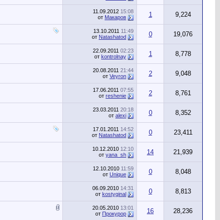
11.09.2012
15:08
1
9,224
от
Макаров
13.10.2011
11:49
0
19,076
от
Natashatod
22.09.2011
02:23
1
8,778
от
kontrolnay
20.08.2011
21:44
2
9,048
от
Veyron
17.06.2011
07:55
2
8,761
от
reshenie
23.03.2011
20:18
0
8,352
от
alexi
17.01.2011
14:52
0
23,411
от
Natashatod
10.12.2010
12:10
14
21,939
от
yana_sh
12.10.2010
11:59
0
8,048
от
Unique
06.09.2010
14:31
0
8,813
от
kostyginal
20.05.2010
13:01
16
28,236
от
Прокурор