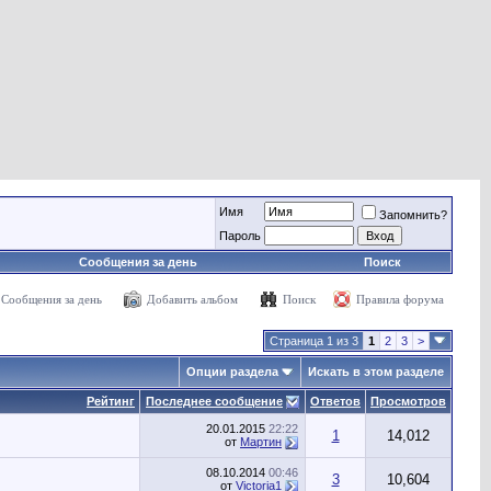
Имя
Запомнить?
Пароль
Сообщения за день
Поиск
Сообщения за день
Добавить альбом
Поиск
Правила форума
Страница 1 из 3
1
2
3
>
Опции раздела
Искать в этом разделе
Рейтинг
Последнее сообщение
Ответов
Просмотров
20.01.2015
22:22
1
14,012
от
Мартин
08.10.2014
00:46
3
10,604
от
Victoria1