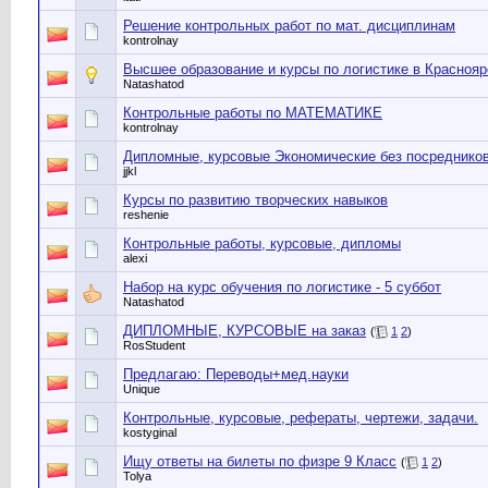
Решение контрольных работ по мат. дисциплинам
kontrolnay
Высшее образование и курсы по логистике в Краснояр
Natashatod
Контрольные работы по МАТЕМАТИКЕ
kontrolnay
Дипломные, курсовые Экономические без посредников
jjkl
Курсы по развитию творческих навыков
reshenie
Контрольные работы, курсовые, дипломы
alexi
Набор на курс обучения по логистике - 5 суббот
Natashatod
ДИПЛОМНЫЕ, КУРСОВЫЕ на заказ
(
1
2
)
RosStudent
Предлагаю: Переводы+мед.науки
Unique
Контрольные, курсовые, рефераты, чертежи, задачи.
kostyginal
Ищу ответы на билеты по физре 9 Класс
(
1
2
)
Tolya