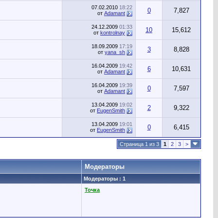
07.02.2010
18:22
0
7,827
от
Adamant
24.12.2009
01:33
10
15,612
от
kontrolnay
18.09.2009
17:19
3
8,828
от
yana_sh
16.04.2009
19:42
6
10,631
от
Adamant
16.04.2009
19:39
0
7,597
от
Adamant
13.04.2009
19:02
2
9,322
от
EugenSmith
13.04.2009
19:01
0
6,415
от
EugenSmith
Страница 1 из 3
1
2
3
>
Модераторы
Модераторы : 1
Точка