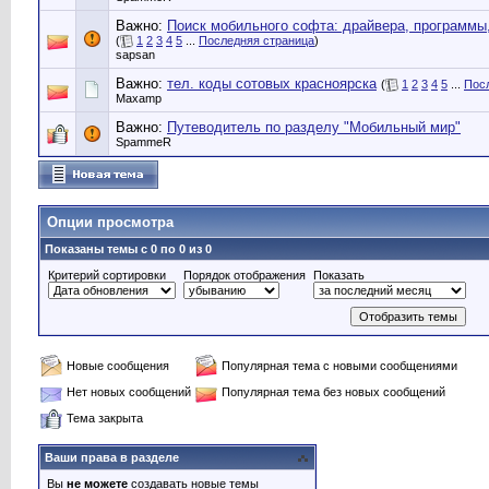
Важно:
Поиск мобильного софта: драйвера, программы, 
(
1
2
3
4
5
...
Последняя страница
)
sapsan
Важно:
тел. коды сотовых красноярска
(
1
2
3
4
5
...
Пос
Maxamp
Важно:
Путеводитель по разделу "Мобильный мир"
SpammeR
Опции просмотра
Показаны темы с 0 по 0 из 0
Критерий сортировки
Порядок отображения
Показать
Новые сообщения
Популярная тема с новыми сообщениями
Нет новых сообщений
Популярная тема без новых сообщений
Тема закрыта
Ваши права в разделе
Вы
не можете
создавать новые темы