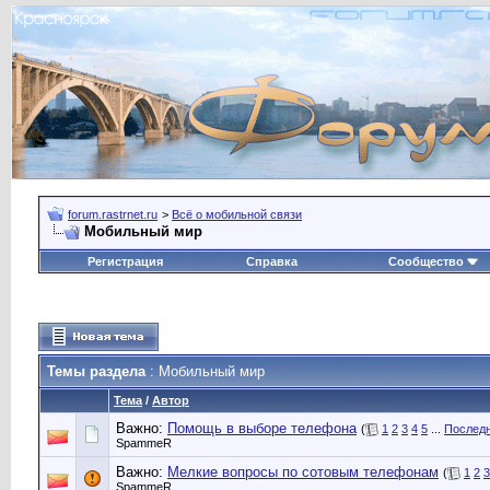
forum.rastrnet.ru
>
Всё о мобильной связи
Мобильный мир
Регистрация
Справка
Сообщество
Темы раздела
: Мобильный мир
Тема
/
Автор
Важно:
Помощь в выборе телефона
(
1
2
3
4
5
...
Последн
SpammeR
Важно:
Мелкие вопросы по сотовым телефонам
(
1
2
3
SpammeR