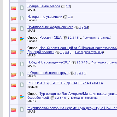
Возвращение Марса
(
1
2
)
MARS
История по украински
(
1
2
)
Чапаев
Помилование Ходорковского
(
1
2
3
4
)
MARS
Опрос:
Россия - США
(
1
2
3
4
5
...
Последняя страница
)
Чапаев
Опрос:
Новый пакет санкций от США/сбит пассажирский
Донецой области
(
1
2
3
4
5
...
Последняя страница
)
MARS
Победа! Евровидение-2014
(
1
2
3
4
5
...
Последняя страни
MARS
в Одессе объявлен траур
(
1
2
3
4
5
)
MARS
РОССИЯ. СУД. ЧТО ТЫ ДЕЛАЕШЬ? АХАХАХА
Кешуля
Опрос:
Тур вождя по Лат Америке/Минфин нашел уника
безработицей
(
1
2
3
4
5
...
Последняя страница
)
MARS
Жириновский оскорбил беременную девушку, а Цой - а
MARS