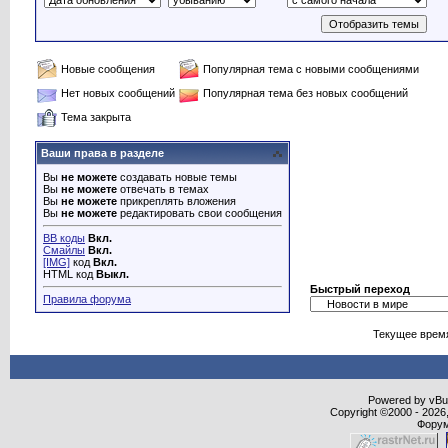
Новые сообщения
Популярная тема с новыми сообщениями
Нет новых сообщений
Популярная тема без новых сообщений
Тема закрыта
Ваши права в разделе
Вы
не можете
создавать новые темы
Вы
не можете
отвечать в темах
Вы
не можете
прикреплять вложения
Вы
не можете
редактировать свои сообщения
BB коды
Вкл.
Смайлы
Вкл.
[IMG]
код
Вкл.
HTML код
Выкл.
Быстрый переход
Правила форума
Текущее врем
Powered by vBull
Copyright ©2000 - 2026,
Форум