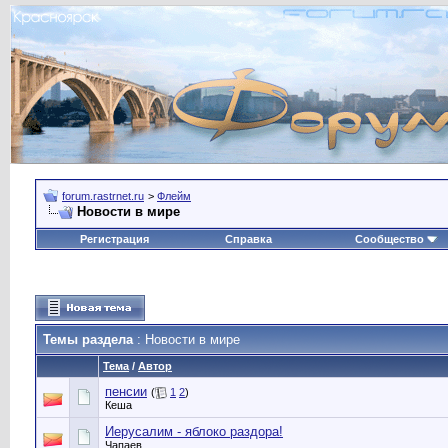
forum.rastrnet.ru
>
Флейм
Новости в мире
Регистрация
Справка
Сообщество
Темы раздела
: Новости в мире
Тема
/
Автор
пенсии
(
1
2
)
Кеша
Иерусалим - яблоко раздора!
Чапаев