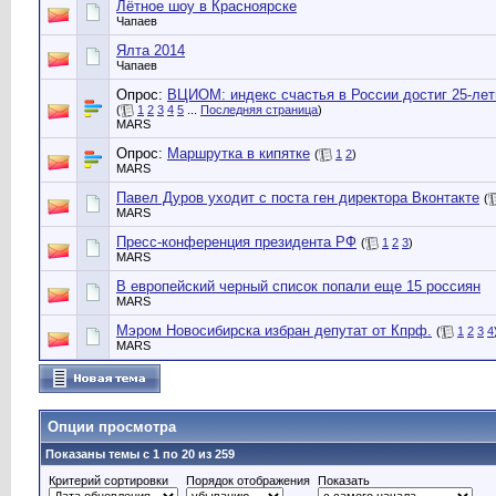
Лётное шоу в Красноярске
Чапаев
Ялта 2014
Чапаев
Опрос:
ВЦИОМ: индекс счастья в России достиг 25-ле
(
1
2
3
4
5
...
Последняя страница
)
MARS
Опрос:
Маршрутка в кипятке
(
1
2
)
MARS
Павел Дуров уходит с поста ген директора Вконтакте
(
MARS
Пресс-конференция президента РФ
(
1
2
3
)
MARS
В европейский черный список попали еще 15 россиян
MARS
Мэром Новосибирска избран депутат от Кпрф.
(
1
2
3
4
MARS
Опции просмотра
Показаны темы с 1 по 20 из 259
Критерий сортировки
Порядок отображения
Показать