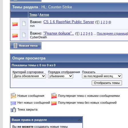
Темы раздела
: HL: Counter-Strike
Тема
/
Автор
Важно:
CS 1.6 RastrNet Public Server
(
1
2
3
4
)
rsn
Важно:
"Реалки бойцов"..
(
1
2
3
4
5
...
Последняя страница
CyberDeath
Опции просмотра
Показаны темы с 0 по 0 из 0
Критерий сортировки
Порядок отображения
Показать
Новые сообщения
Популярная тема с новыми сообщениями
Нет новых сообщений
Популярная тема без новых сообщений
Тема закрыта
Ваши права в разделе
Вы
не можете
создавать новые темы