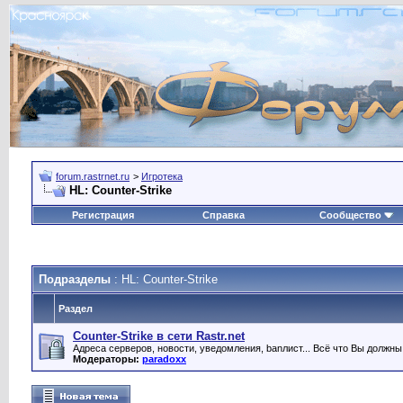
forum.rastrnet.ru
>
Игротека
HL: Counter-Strike
Регистрация
Справка
Сообщество
Подразделы
: HL: Counter-Strike
Раздел
Counter-Strike в сети Rastr.net
Адреса серверов, новости, уведомления, banлист... Всё что Вы должны з
Модераторы:
paradoxx