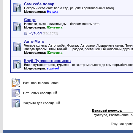
Сам себе повар
Накорми себя сам: все о еде, рецепты оригинальных блюд
Модераторы:
Нотаха
Спорт
Новости, жизнь, олимпиады... болеем все вместе!
Модераторы:
Железяка
Футбол
(75/12672)
Авто-Мото
Четыре колеса, Автопробег, Форсаж, Автодвор, Лошадиные силы, Полны
Звезда трассы, Тяни-толкай... - раздел, посвященный колесным друзь
Модераторы:
Железяка
Клуб Путешественников
Все о путешествиях, туризме - от экстремального до комфортабельно
Модераторы:
squirrel
Есть новые сообщения
Нет новых сообщений
Закрыто для сообщений
Быстрый переход
Текущее врем