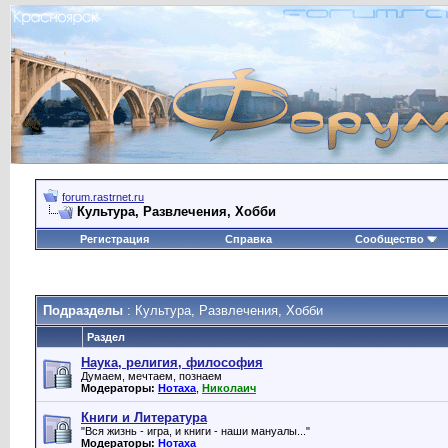
forum.rastrnet.ru
Культура, Развлечения, Хобби
Регистрация
Справка
Сообщество
Подразделы
: Культура, Развлечения, Хобби
Раздел
Наука, религия, философия
Думаем, мечтаем, познаем
Модераторы:
Нотаха
,
Николаич
Книги и Литература
"Вся жизнь - игра, и книги - наши мануалы..."
Модераторы:
Нотаха