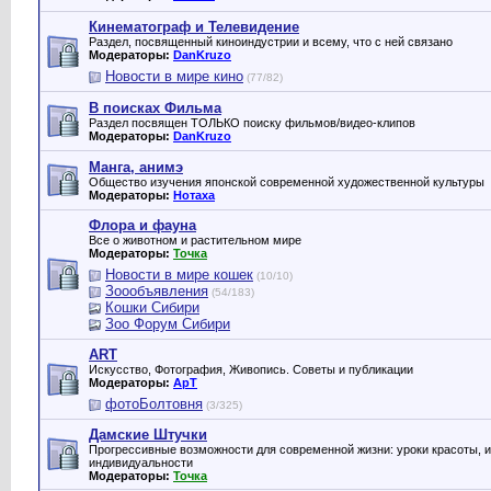
Кинематограф и Телевидение
Раздел, посвященный киноиндустрии и всему, что с ней связано
Модераторы:
DanKruzo
Новости в мире кино
(77/82)
В поисках Фильма
Раздел посвящен ТОЛЬКО поиску фильмов/видео-клипов
Модераторы:
DanKruzo
Манга, анимэ
Общество изучения японской современной художественной культуры
Модераторы:
Нотаха
Флора и фауна
Все о животном и растительном мире
Модераторы:
Точка
Новости в мире кошек
(10/10)
Зоообъявления
(54/183)
Кошки Сибири
Зоо Форум Сибири
ART
Искусство, Фотография, Живопись. Советы и публикации
Модераторы:
ApT
фотоБолтовня
(3/325)
Дамские Штучки
Прогрессивные возможности для современной жизни: уроки красоты, и
индивидуальности
Модераторы:
Точка