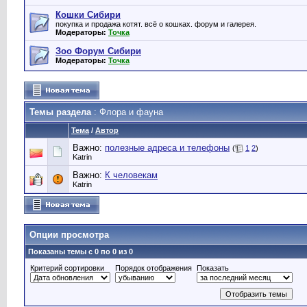
Кошки Сибири
покупка и продажа котят. всё о кошках. форум и галерея.
Модераторы:
Точка
Зоо Форум Сибири
Модераторы:
Точка
Темы раздела
: Флора и фауна
Тема
/
Автор
Важно:
полезные адреса и телефоны
(
1
2
)
Katrin
Важно:
К человекам
Katrin
Опции просмотра
Показаны темы с 0 по 0 из 0
Критерий сортировки
Порядок отображения
Показать