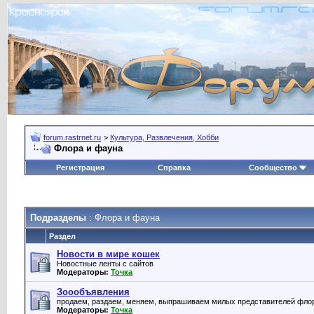
forum.rastrnet.ru
>
Культура, Развлечения, Хобби
Флора и фауна
Регистрация
Справка
Сообщество
Подразделы
: Флора и фауна
Раздел
Новости в мире кошек
Новостные ленты с сайтов
Модераторы:
Точка
Зоообъявления
продаем, раздаем, меняем, выпрашиваем милых представителей фло
Модераторы:
Точка