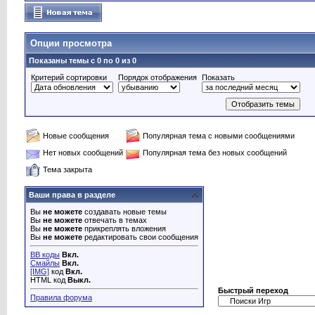
Опции просмотра
Показаны темы с 0 по 0 из 0
Критерий сортировки
Порядок отображения
Показать
Новые сообщения
Популярная тема с новыми сообщениями
Нет новых сообщений
Популярная тема без новых сообщений
Тема закрыта
Ваши права в разделе
Вы
не можете
создавать новые темы
Вы
не можете
отвечать в темах
Вы
не можете
прикреплять вложения
Вы
не можете
редактировать свои сообщения
BB коды
Вкл.
Смайлы
Вкл.
[IMG]
код
Вкл.
HTML код
Выкл.
Быстрый переход
Правила форума