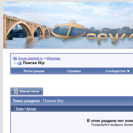
forum.rastrnet.ru
>
Игротека
Поиски Игр
Регистрация
Справка
Сообщество
Темы раздела
: Поиски Игр
Тема
/
Автор
В этом разделе нет нов
Попробуйте выбрать более